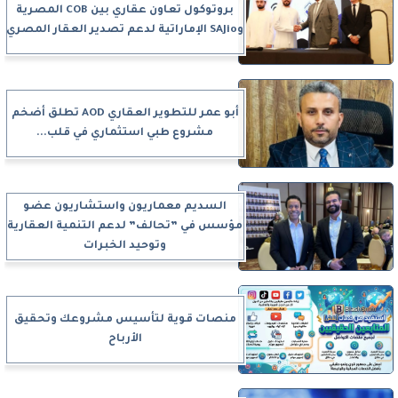
بروتوكول تعاون عقاري بين COB المصرية
وSAJio الإماراتية لدعم تصدير العقار المصري
أبو عمر للتطوير العقاري AOD تطلق أضخم
مشروع طبي استثماري في قلب...
السديم معماريون واستشاريون عضو
مؤسس في ”تحالف” لدعم التنمية العقارية
وتوحيد الخبرات
منصات قوية لتأسيس مشروعك وتحقيق
الأرباح