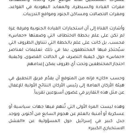
عشرات المسلحين ثلاثة مواقع مرة واحدة، واستهداف
مقرات القيادة والسيطرة، والمعابد اليهودية في القواعد،
ومقرات الاتصالات ومساكن الجنود ومواقع التدريبات.
وأشارت القناة إلى أن استخبارات القيادة الجنوبية وفرقة غزة
لم تكن على علم بخطة الاختطاف التي وضعتها «حماس»
فحسب، بل كانت على علم بالخطة التي تتناول الظروف التي
سيُحتجَز فيها المختطفون، بما في ذلك تعليمات لعناصر
«حماس» حول كيفية التصرف في الحالات القصوى، وكيفية
احتجاز المختطفين وتحت أي ظروف يمكن إعدامهم.
وحسب «كان» فإنه من المتوقع أن يقدّم فريق التحقيق في
هيئة الأركان العامة إلى رئيس الأركان النتائج الأولية للإغفال
عن مثل هذه التقارير في غضون أسبوعين تقريباً.
وهذه ليست المرة الأولى التي تُتهم فيها جهات سياسية أو
عسكرية أو أمنية بالعلم عن هجوم السابع من أكتوبر، ويوجد
جدل كبير في إسرائيل حول المسؤولية عن «الفشل
الاستخباري الكبير».