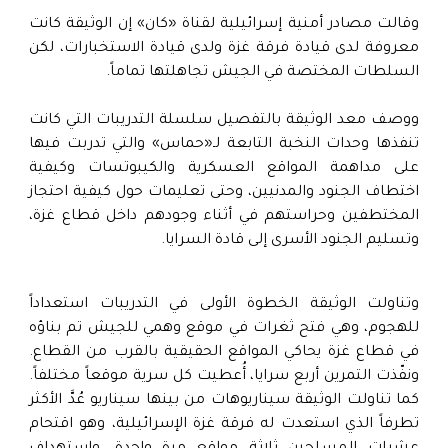
وقالت مصادر أمنية إسرائيلية لقناة «كان» إن الوثيقة كانت
معروفة لدى قيادة فرقة غزة ولدى قيادة الاستخبارات، لكن
السلطات المختصة في الجيش تجاهلتها تماماً.
ووصف معد الوثيقة بالتفصيل سلسلة التدريبات التي كانت
تنفذها وحدات النخبة التابعة لـ«حماس» والتي تدربت فيها
على مداهمة المواقع العسكرية والكيبوتسات وكيفية
اختطاف الجنود والمدنيين، وحتى تعليمات حول كيفية احتجاز
المختطفين وحراستهم في أثناء وجودهم داخل قطاع غزة،
وتسليم الجنود الأسرى إلى قادة السرايا.
وتناولت الوثيقة الخطوة الأولى في التدريبات استعداداً
للهجوم، وهي فتح ثغرات في موقع وهمي للجيش تم بناؤه
في قطاع غزة يحاكي المواقع الحقيقية بالقرب من القطاع.
ونفّذت التمرين أربع سرايا، أُعطيت كل سرية موقعاً مختلفاً.
كما تناولت الوثيقة سيناريوهات من بينها سيناريو عُدَّ الأكثر
تطرفاً الذي استعدت له فرقة غزة الإسرائيلية، وهو اقتحام