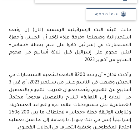
سما محمود
قالت هيئة البث الإسرائيلية الرسمية (كان) إن وثيقة
استخباراتية وضعتها «فرقة غزة» تؤكد أن الجيش وأجهزة
الاستخبارات في إسرائيل كانوا على علم بخطة «حماس»
لشن هجوم على إسرائيل قبل ثلاثة أسابيع من هجوم
السابع من أكتوبر 2023.
وأكدت «كان» أن وحدة 8200 التابعة لشعبة الاستخبارات في
الجيش وضعت في التاسع عشر من سبتمبر 2023، أي قبل 3
أسابيع من الهجوم، وثيقة بعنوان «تدريب الهجوم بالتفصيل
من البداية إلى النهاية» تشرح بالتفصيل هجوماً محتملاً
لـ«حماس» على مستوطنات غلاف غزة والقواعد العسكرية.
وتناولت الوثيقة خطة «حماس» لاختطاف ما بين 200 و250
إسرائيلياً (بمن في ذلك جنود)، بالإضافة إلى تفاصيل بعملية
احتجاز المخطوفين وكيفية التصرف في الحالات القصوى.