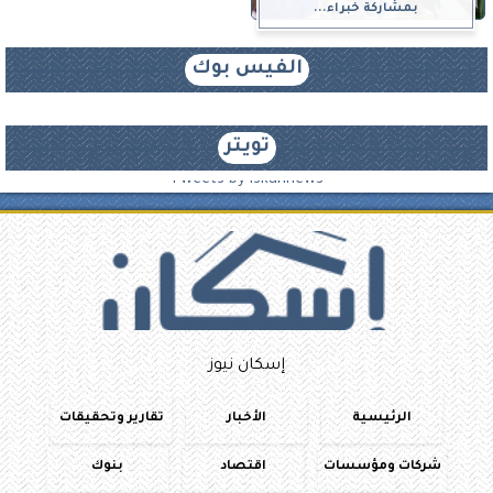
بمشاركة خبراء...
الفيس بوك
تويتر
Tweets by iskannews
إسكان نيوز
الرئيسية
الأخبار
تقارير وتحقيقات
شركات ومؤسسات
اقتصاد
بنوك