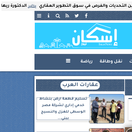
حديات والفرص في سوق التطوير العقاري
الدكتورة ريهام ثرو
ت
نقل وطاقة
رياضة

عقارات العرب
تسليم قطعة أرض بنشاط
خدمي إداري لشركة مصر
الوسطى للغزل والنسيج
ببني...