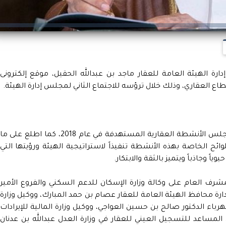
 الهيئة العامة للعقار ماجد بن عبدالله الحقيل، موقع إلكترونى
اع العقاري، وذلك خلال ترؤسه للاجتماع الثاني لمجلس إدارة الهيئة.
وطبقا لما نشرته وكالات الأنباء، استعرض المجلس الأنشطة العقارية المستهدفة في عام 2018، كما اطلع على ما
ائح الخاصة بهذه الأنشطة تنفيذاً لاستراتيجية الهيئة ورؤيتها التي
ً وجاذباً ويتميز بالثقة والابتكار.
رف العام على وكالة وزارة الإسكان للدعم السكني والفروع الأمير
رة محافظ الهيئة العامة للعقار عصام بن حمد المبارك، ووكيل وزارة
باء الدكتور صالح بن حسين العواجي، ووكيل وزارة المالية للإيرادات
لمساعد للتسجيل العيني للعقار في وزارة العدل عبدالله بن عدنان