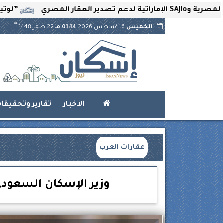
”لوتير” تحتض
هـ
الخميس
6 أغسطس 2026
01:14 مـ
22 صفر 1448
الأخبار
تقارير وتحقيقا
عقارات العرب
وزير الإسكان السعودي