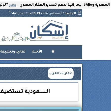
”لوتير” تحتضن 
هـ
الجمعة
7 أغسطس 2026
10:39 مـ
23 صفر 1448
الأخبار
تقارير وتحقيقا
عقارات العرب
السعودية تستضيف«قم