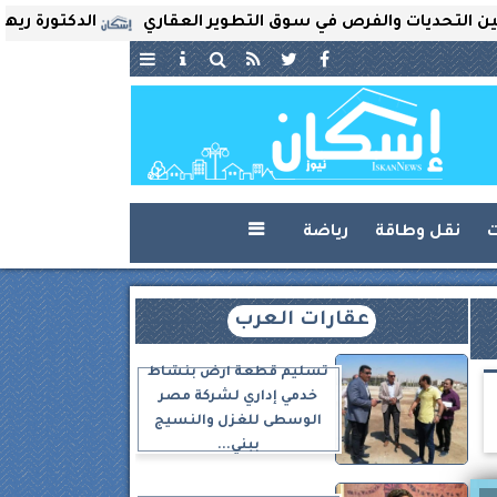
ديات والفرص في سوق التطوير العقاري
الدكتورة ريهام ثروت 
ت
نقل وطاقة
رياضة

عقارات العرب
تسليم قطعة أرض بنشاط
خدمي إداري لشركة مصر
الوسطى للغزل والنسيج
ببني...