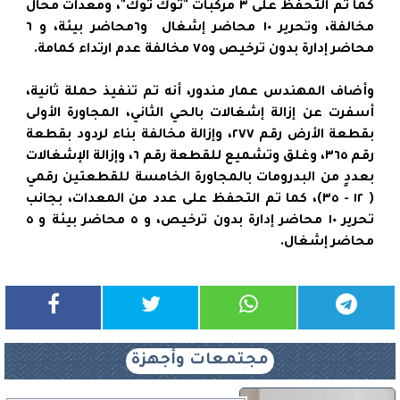
كما تم التحفظ على ٣ مركبات "توك توك"، ومعدات محال
مخالفة، وتحرير ١٠ محاضر إشغال و٦محاضر بيئة، و ٦
محاضر إدارة بدون ترخيص و٧٥ مخالفة عدم ارتداء كمامة.
وأضاف المهندس عمار مندور، أنه تم تنفيذ حملة ثانية،
أسفرت عن إزالة إشغالات بالحي الثاني، المجاورة الأولى
بقطعة الأرض رقم ٢٧٧، وإزالة مخالفة بناء لردود بقطعة
رقم ٣٦٥، وغلق وتشميع للقطعة رقم ٦، وإزالة الإشغالات
بعددٍ من البدرومات بالمجاورة الخامسة للقطعتين رقمي
( ١٢ - ٣٥)، كما تم التحفظ على عدد من المعدات، بجانب
تحرير ١٠ محاضر إدارة بدون ترخيص، و ٥ محاضر بيئة و ٥
محاضر إشغال.
مجتمعات وأجهزة