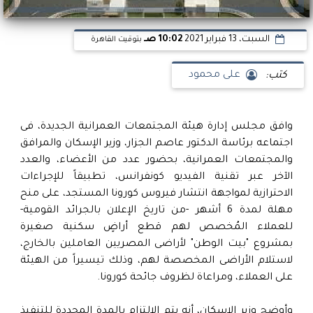
السبت، 13 فبراير 2021
10:02 صـ
بتوقيت القاهرة
كتب:
على محمود
وافق مجلس إدارة هيئة المجتمعات العمرانية الجديدة، فى
اجتماعه برئاسة الدكتور عاصم الجزار، وزير الإسكان والمرافق
والمجتمعات العمرانية، بحضور عدد من الأعضاء، والعدد
الآخر عبر تقنية الفيديو كونفرانس، تطبيقاً للإجراءات
الاحترازية لمواجهة انتشار فيروس كورونا المستجد، على منح
مهلة لمدة 6 أشهر -من تاريخ الإعلان بالجرائد القومية-
للعملاء المُخصص لهم قطع أراضٍ سكنية صغيرة
بمشروع "بيت الوطن" لأراضى المصريين العاملين بالخارج،
لاستلام الأراضى المخصصة لهم، وذلك تيسيراً من الهيئة
على العملاء، ومراعاة لظروف جائحة كورونا.
وأوضح وزير الإسكان، أنه يتم الالتزام بالمدة المحددة للتنفيذ