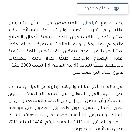
اسماء محمود
رصد موقع "
برلماني
"، المتخصص فى الشأن التشريعى
والنيابى، فى تقرير له تحت عنوان: "من حق المستأجر.. حكم
نهائى بتمكين المُستأجرين للعقار بتنفيذ أعمال الإصلاح
والترميم بعد رفض ورثة المالك"، استعرض خلاله حكما
نهائيا فريدا من نوعه، بتمكين المُستأجرين للعقار بتنفيذ
أعمال الإصلاح والترميم طبقًا لقرار لجنة التظلمات
بالدقهلية طبقًا للمادة 93 من القانون 119 لسنة 2008 بشأن
قانون البناء التى نصت على:
"فى حالة إذا تأخر المالك والجهة الإدارية عن القيام بتنفيذ ما
نص عليه القرار النهائى من لجنة التظلمات، فيجوز
للمستأجر أن يحصل على إذن من القضاء المستعجل فى أن
يجرى الأعمال المقررة دون حاجة إلى الحصول على موافقة
المالك، ويستوفى ما أنفقه خصمًا من مستحقات المالك
لديه"، وذلك فى الاستئناف المقيد برقم 1414 لسنة 2019
مدنى مستأنف المنصورة.