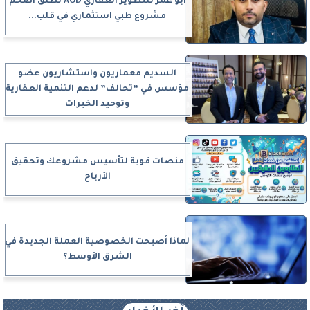
أبو عمر للتطوير العقاري AOD تطلق أضخم
مشروع طبي استثماري في قلب...
السديم معماريون واستشاريون عضو
مؤسس في ”تحالف” لدعم التنمية العقارية
وتوحيد الخبرات
منصات قوية لتأسيس مشروعك وتحقيق
الأرباح
لماذا أصبحت الخصوصية العملة الجديدة في
الشرق الأوسط؟