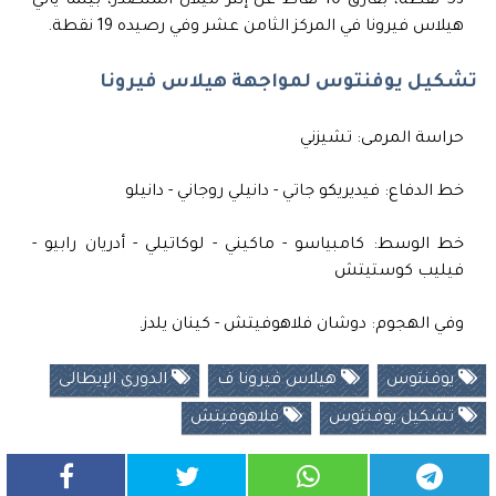
53 نقطة، بفارق 10 نقاط عن إنتر ميلان المتصدر، بينما يأتي
هيلاس فيرونا في المركز الثامن عشر وفي رصيده 19 نقطة.
تشكيل يوفنتوس لمواجهة هيلاس فيرونا
حراسة المرمى: تشيزني
خط الدفاع: فيديريكو جاتي - دانيلي روجاني - دانيلو
خط الوسط: كامبياسو - ماكيني - لوكاتيلي - أدريان رابيو -
فيليب كوستيتش
وفي الهجوم: دوشان فلاهوفيتش - كينان يلدز.
يوفنتوس
هيلاس فيرونا ف
الدورى الإيطالى
تشكيل يوفنتوس
فلاهوفيتش