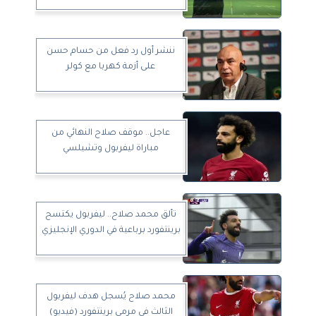
ننشر أول رد فعل من حسام حسن
على أزمة كهربا مع كولر
عاجل.. موقف صلاح النهائي من
مباراة ليفربول وتشيلسي
تألق محمد صلاح.. ليفربول يكتسح
برينتفورد برباعية في الدوري الإنجليزي
محمد صلاح يُسجل هدف ليفربول
الثالث في مرمى برينتفورد (فيديو)