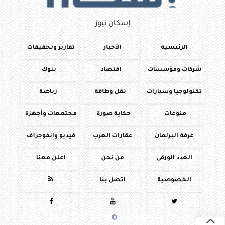
إسكان نيوز
الرئيسية
الأخبار
تقارير وتحقيقات
شركات ومؤسسات
اقتصاد
بنوك
تكنولوجيا وسيارات
نقل وطاقة
رياضة
منوعات
حكاية صورة
مجتمعات وأجهزة
غرفة البرلمان
عقارات العرب
فيديو وانفوجراف
العدد الورقى
من نحن
اعلن معنا
الخصوصية
اتصل بنا




جميع الحقوق محفوظة
©
2016 - 2026 - اسكان نيوز