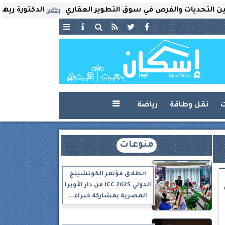
يات والفرص في سوق التطوير العقاري
الدكتورة ريهام ثروت 
ت
نقل وطاقة
رياضة

منوعات
انطلاق مؤتمر الكوتشينج
الدولي ICC 2025 من دار الأوبرا
المصرية بمشاركة خبراء...