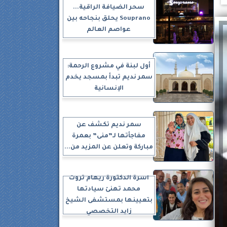
سحر الضيافة الراقية...
Souprano يحلق بنجاحه بين
عواصم العالم
أول لبنة في مشروع الرحمة:
سمر نديم تبدأ بمسجد يخدم
الإنسانية
سمر نديم تكشف عن
مفاجأتها لـ”منى” بعمرة
مباركة وتعلن عن المزيد من...
أسرة الدكتورة ريهام ثروت
محمد تهنئ سيادتها
بتعيينها بمستشفى الشيخ
زايد التخصصي