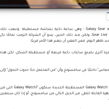
في عام 2013، قامت سامسونج بإصدار ساعة Galaxy Gear - وهي ساعة ذكية بشاشة مستطيلة. وتبعت ذلك
بجهازين آخرين بنفس التصميم هما Gear 2 و Gear Live، ولكن منذ ذلك الحين، يبدو أن الشركة التزمت تمامًا بال
د ظهر اليوم، فمن المقرر أن يتغير هذا الأمر قريبًا.
 مرة أخرى بصنع ساعات ذكية مربعة أو مستطيلة الشكل، لكن هذه
"بحماس" داخليًا في سامسونج وأن "من المحتمل جدًا حدوث التحول" (إلى
ومما يؤسف له أنه لا يُعرف ما إذا كانت ساعة Galaxy Watch المستطيلة الجديدة ستكون Galaxy Watch7 التي من
هزة القابلة للطي من الجيل التالي من سامسونج، أو إذا كان سيتعين