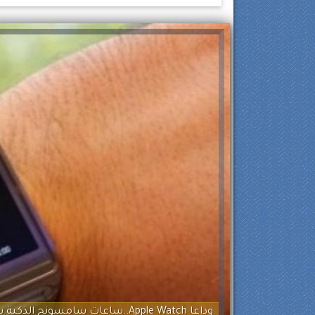
وداعا Apple Watch..ساعات سامسونج الذكية ستكتسح الفترة القادم