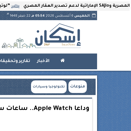
”لوتير” تحتضن 
هـ
الخميس
6 أغسطس 2026
05:54 مـ
22 صفر 1448
الأخبار
تقارير وتحقيقا
منوعات
تكنولوجيا وسيارات
وداعا e Watch