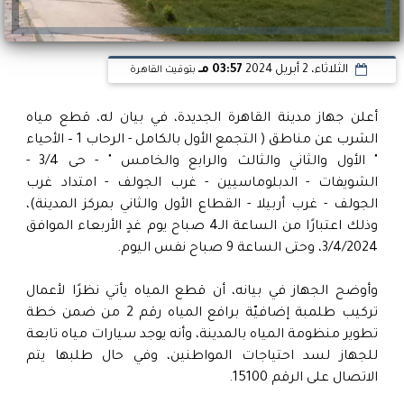
الثلاثاء، 2 أبريل 2024
03:57 مـ
بتوقيت القاهرة
أعلن جهاز مدينة القاهرة الجديدة، في بيان له، قطع مياه
الشرب عن مناطق ( التجمع الأول بالكامل - الرحاب 1 – الأحياء
" الأول والثاني والثالث والرابع والخامس " - حى 3/4 -
الشويفات - الدبلوماسيين - غرب الجولف - امتداد غرب
الجولف - غرب أربيلا - القطاع الأول والثاني بمركز المدينة)،
وذلك اعتبارًا من الساعة الـ4 صباح يوم غدٍ الأربعاء الموافق
3/4/2024، وحتى الساعة 9 صباح نفس اليوم.
وأوضح الجهاز في بيانه، أن قطع المياه يأتي نظرًا لأعمال
تركيب طلمبة إضافيّة برافع المياه رقم 2 من ضمن خطة
تطوير منظومة المياه بالمدينة، وأنه يوجد سيارات مياه تابعة
للجهاز لسد احتياجات المواطنين، وفي حال طلبها يتم
الاتصال على الرقم 15100.