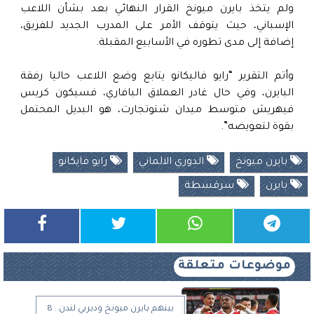
ولم يتخذ بايرن ميونخ القرار النهائي بعد بشأن اللاعب
الإسباني، حيث يتوقف الأمر على المدرب الجديد للفريق،
إضافة إلى مدى تطوره في الأسابيع المقبلة.
وأتم التقرير “رايو فاليكانو يتابع وضع اللاعب حاليا رفقة
البايرن، وفي حال غادر العملاق البافاري، فسيكون كريس
فيهريش متوسط ميدان شتوتجارت، هو البديل المحتمل
بقوة لتعويضه”.
بايرن ميونخ
الدوري الالماني
رايو فايكانو
بايرن
سرقسطة
موضوعات متعلقة
بينهم بايرن ميونخ وديربي لندن.. 8