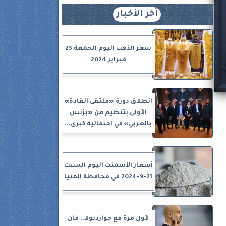
آخر الأخبار
سعر الذهب اليوم الجمعة 23
فبراير 2024
انطلاق دورة «ملتقى القادة»
الأولى بتنظيم من «بزنس
بالعربي» في احتفالية كبرى...
أسعار الأسمنت اليوم السبت
21-9-2024 في محافظة المنيا
لأول مرة مع جوارديولا.. مان