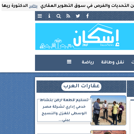
ات والفرص في سوق التطوير العقاري
الدكتورة ريهام ثروت ت
ت
نقل وطاقة
رياضة

عقارات العرب
تسليم قطعة أرض بنشاط
خدمي إداري لشركة مصر
الوسطى للغزل والنسيج
ببني...