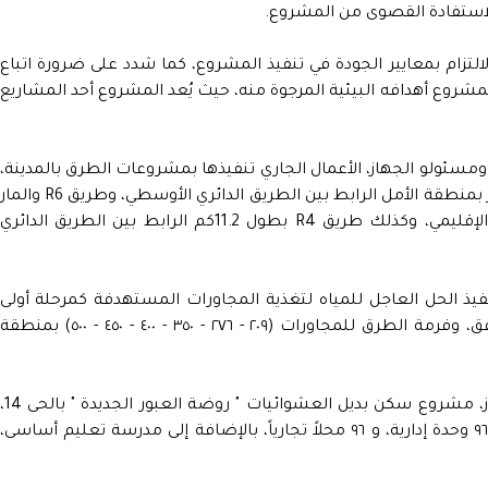
والاستفادة القصوى من المشروع.
لالتزام بمعايير الجودة في تنفيذ المشروع، كما شدد على ضرورة اتباع
مشروع أهدافه البيئية المرجوة منه، حيث يُعد المشروع أحد المشاريع
ومسئولو الجهاز، الأعمال الجاري تنفيذها بمشروعات الطرق بالمدينة،
حيث تم المرور على طريق R3 بطول 5.8كم المار بمنطقة الأمل الرابط بين الطريق الدائري الأوسطي، وطريق R6 والما
بمنطقة القادسية وصولاً إلى الطريق الدائري الإقليمي، وكذلك طريق R4 بطول 11.2كم الرابط بين الطريق الدائري
نفيذ الحل العاجل للمياه لتغذية المجاورات المستهدفة كمرحلة أولى
وعاجلة من رافع الشروق، وأعمال تنفيذ المرافق، وفرمة الطرق للمجاورات (٢٠٩ - ٢٧٦ - ٣٥٠ - ٤٠٠ - ٤٥٠ - ٥٠٠) بمنطقة
وتفقد الدكتور أحمد إسماعيل، ومسئولو الجهاز، مشروع سكن بديل العشوائيات " روضة العبور الجديدة
والذى يضم ٩٦ عمارة بها ٣٣٦٠ وحدة سكنية، و ٩٦ وحدة إدارية، و ٩٦ محلاً تجارياً، بالإضافة إلى مدرسة تعليم أساسى،