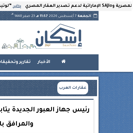
”لوتير” تحتضن ا
هـ
الجمعة
7 أغسطس 2026
11:57 مـ
23 صفر 1448
الأخبار
تقارير وتحقيقا
عقارات العرب
رئيس جهاز العبور الجديدة يت
والمرافق با