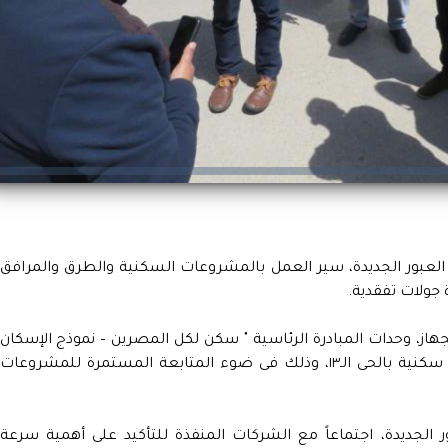
 العبور الجديدة، سير العمل بالمشروعات السكنية والطرق والمرافق
جولات تفقدية.
هاز، وحدات المبادرة الرئاسية " سكن لكل المصرين – نموذج الإسكان
الأخضر "، والتي تضم ١٨٠ عمارة بها ٣٩٢٤ وحدة سكنية بالحى الـ١٣، وذلك فى ضوء المتابعة المستمرة للمشروعات
 الجديدة، اجتماعاً مع الشركات المنفذة للتأكيد على أهمية سرعة