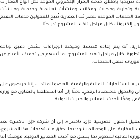
 تدريجيًا بإطلاق خدمة الإقرار الإلكتروني الموحد لكل أنواع العقارات
ارية وتجارية ومحلات ومكاتب ومنشآت تعليمية وخدمية ومنشآت
ة الخدمات الموحدة للضرائب العقارية تُتيح للممولين خدمات التقدم
إلكترونيًا، خلال مراحل تنفيذ المشروع تدريجيًا.
ية، أنه يتم إعادة هندسة وميكنة الإجراءات بشكل دقيق لإتاحة
تطورة، خلال مراحل تنفيذ المشروع؛ بما يُسهم فى تخفيف الأعباء عن
موريات لتلقى الخدمات.
» للاستثمارات المالية والرقمية، العضو المنتدب، إننا حريصون على
التحول للاقتصاد الرقمي، لافتًا إلى أننا استطعنا بالتعاون مع وزارة
مي وفقًا لأحدث المعايير والخبرات الدولية.
شغيل الحلول الضريبية «إى. تاكس»، إلى أن شركة «إى. تاكس» تعد
ائب العقارية، على الوجه المنشود؛ بما يحقق مستهدفات هذا المشروع،
رة المالية للتطوير بما يتسق مع أحدث المعايير الدولية، موضحًا أننا