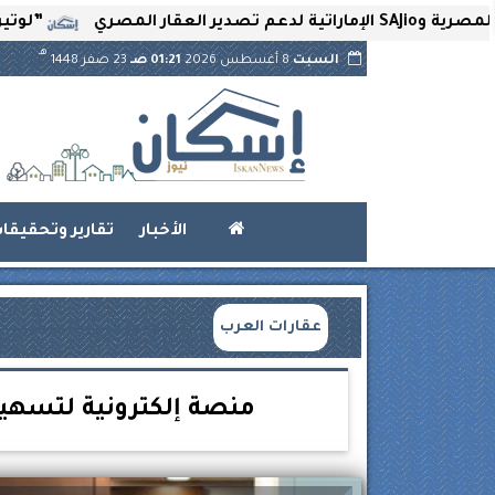
”لوتير” تحتضن ا
هـ
السبت
8 أغسطس 2026
01:21 صـ
23 صفر 1448
الأخبار
تقارير وتحقيقا
عقارات العرب
منصة إلكترونية لتسهيل