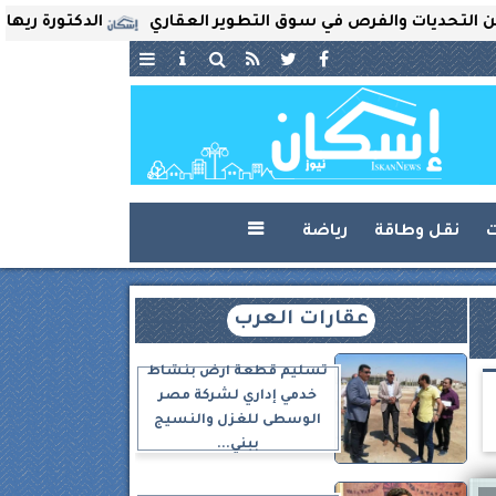
ات والفرص في سوق التطوير العقاري
الدكتورة ريهام ثروت ت
ت
نقل وطاقة
رياضة

عقارات العرب
تسليم قطعة أرض بنشاط
خدمي إداري لشركة مصر
الوسطى للغزل والنسيج
ببني...