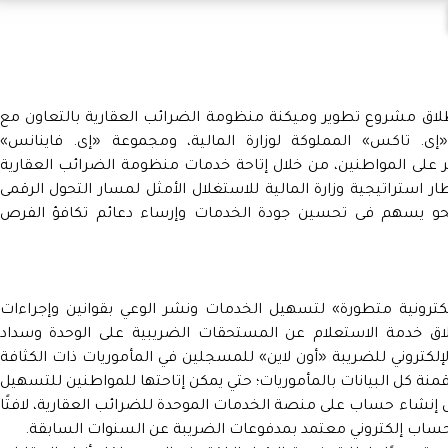
 إطلاق مشروع تطوير وميكنة منظومة الضرائب العقارية بالتعاون مع
إى. تاكس» المملوكة لوزارة المالية، ومجموعة «إى. فاينانس»
ير على المواطنين، من خلال إتاحة خدمات منظومة الضرائب العقارية
ار استراتيجية وزارة المالية للاستغلال الأمثل لمسار التحول الرقمى
نحو يسهم فى تحسين جودة الخدمات وإرساء دعائم تكافؤ الفرص
لكترونية متطورة» لتسهيل الخدمات ونشر الوعي بقوانين وإجراءات
إطلاق خدمة الاستعلام عن المستحقات الضريبية على الوحدة وسداد
الإلكتروني للضريبة «أون لاين» للمسجلين في المأموريات ذات الكثافة
منة كل البيانات بالمأموريات؛ حتي يمكن إتاحتها للمواطنين للتسهيل
إنشاء حساب على منصة الخدمات الموحدة للضرائب العقارية، لافتًا
 حساب إلكتروني معتمد بمدفوعات الضريبة عن السنوات السابقة.