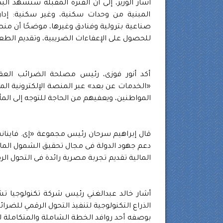
أشار الوزير، إلى أن الفترة المقبلة ستشهد البدء
المبنية من وحدات سكنية، وغير سكنية: إد
صناعية بترولية وفنادق وغيرها، موضحًا أن منص
للحصول على الإعفاءات الضريبية، وتقديم الطعون 
أكد أنور فوزى، رئيس مصلحة الضرائب العقار
«الخدمات عن بعد» عبر المنصة الإلكترونية الم
المواطنين، ويعفيهم من الحاجة للتوجه إلى المأ
قال إبراهيم سرحان رئيس مجموعة «إى. فاينانس
دعم جهود الدولة فى مجال تحقيق الشمول المالى و
المالية تقديم تجربة مصرية رائدة فى التحول الرق
أشار خالد عبدالغني رئيس شركة تكنولوجيا ت
الذراع التكنولوجية لتنفيذ التحول الرقمي للضر
بوصفه أحد روافد الخطة الشاملة والمتكاملة لوزا