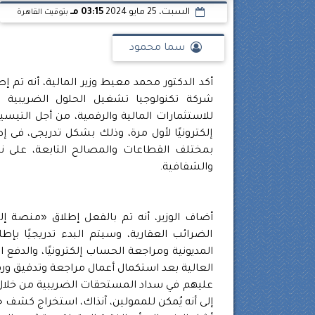
السبت، 25 مايو 2024
03:15 مـ
بتوقيت القاهرة
سما محمود
أكد الدكتور محمد معيط وزير المالية، أنه تم
شركة تكنولوجيا تشغيل الحلول الضريبية «
للاستثمارات المالية والرقمية، من أجل التيس
إلكترونيًا لأول مرة، وذلك بشكل تدريجى، فى إط
بمختلف القطاعات والمصالح التابعة، على 
والشفافية.
أضاف الوزير، أنه تم بالفعل إطلاق «منصة إ
الضرائب العقارية، وسيتم البدء تدريجيًا ب
المديونية ومراجعة الحساب إلكترونيًا، والدفع 
العالية بعد استكمال أعمال مراجعة وتدقيق ورق
عليهم في سداد المستحقات الضريبية من خلال 
إلى أنه يُمكن للممولين، آنذاك، استخراج كشف