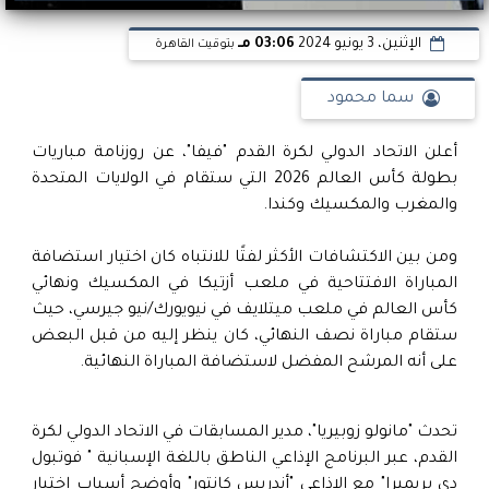
الإثنين، 3 يونيو 2024
03:06 مـ
بتوقيت القاهرة
سما محمود
أعلن الاتحاد الدولي لكرة القدم "فيفا"، عن روزنامة مباريات
بطولة كأس العالم 2026 التي ستقام في الولايات المتحدة
والمغرب والمكسيك وكندا.
ومن بين الاكتشافات الأكثر لفتًا للانتباه كان اختيار استضافة
المباراة الافتتاحية في ملعب أزتيكا في المكسيك ونهائي
كأس العالم في ملعب ميتلايف في نيويورك/نيو جيرسي، حيث
ستقام مباراة نصف النهائي، كان ينظر إليه من قبل البعض
على أنه المرشح المفضل لاستضافة المباراة النهائية.
تحدث "مانولو زوبيريا"، مدير المسابقات في الاتحاد الدولي لكرة
القدم، عبر البرنامج الإذاعي الناطق باللغة الإسبانية " فوتبول
دي بريميرا" مع الإذاعي "أندريس كانتور" وأوضح أسباب اختيار