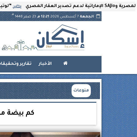
”لوتير” تحتضن ا
هـ
الجمعة
7 أغسطس 2026
12:21 مـ
23 صفر 1448
الأخبار
تقارير وتحقيقا
منوعات
كم بيضة مس