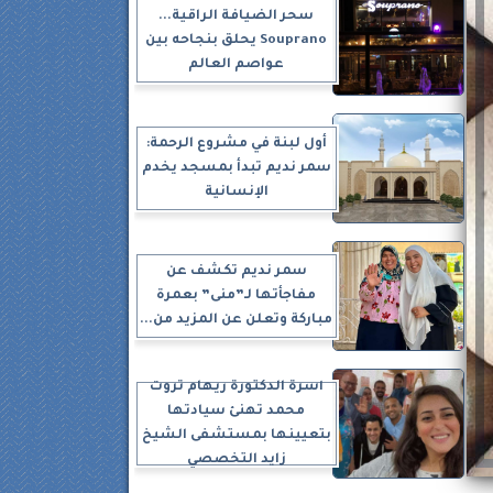
سحر الضيافة الراقية...
Souprano يحلق بنجاحه بين
عواصم العالم
أول لبنة في مشروع الرحمة:
سمر نديم تبدأ بمسجد يخدم
الإنسانية
سمر نديم تكشف عن
مفاجأتها لـ”منى” بعمرة
مباركة وتعلن عن المزيد من...
أسرة الدكتورة ريهام ثروت
محمد تهنئ سيادتها
بتعيينها بمستشفى الشيخ
زايد التخصصي