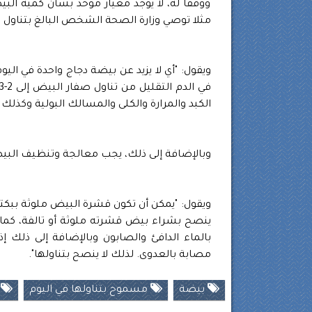
ووفقا له، لا يوجد معيار موحد بشأن كمية البي
مثلا توصي وزارة الصحة الشخص البالغ بتناول 260 بيضة في السنة.
ويقول: "أي لا يزيد عن بيضة دجاج واحدة في ال
الكبد والمرارة والكلى والمسالك البولية وكذلك
وبالإضافة إلى ذلك، يجب معالجة وتنظيف البي
ويقول: "يمكن أن تكون قشرة البيض ملوثة ببكتيري
ينصح بشراء بيض قشرته ملوثة أو تالفة، كما ي
بالماء الدافئ والصابون وبالإضافة إلى ذلك
مصابة بالعدوى. لذلك لا ينصح بتناولها".
بيضة
مسموح بتناولها في اليوم
ب