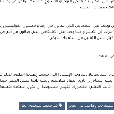
ض التي يمكن تناولها في اليوم أو الأسبوع أو الشهر، ولكن في روسيا
يوم، ويجب على الأشخاص الذين يعانون من ارتفاع مستوى الكوليسترول
في الدم التقليل من تناول صفار البيض إلى 2-3 مرات في الأسبوع. كما يجب على الأشخاص الذين يعانون من أمراض
 كبار السن التقليل من استهلاك البيض".
ض بعناية
ا السالمونيلا وفيروس الإنفلونزا الذي يسبب إنفلونزا الطيور، لذلك لا
جب الانتباه إلى تاريخ انتهاء صلاحيته ويجب دائما غسل البيض جيدا
 إذا كانت القشرة متضررة، فليس مستبعدا أن تكون البيضة نفسها
يضة دجاج واحدة في اليوم
كم بيضة مسموح بها