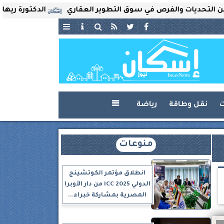
ات والفرص في سوق التطوير العقاري
الدكتورة ريهام ثروت ت
ت
نقل وطاقة
رياضة

منوعات
انطلاق مؤتمر الكوتشينج
الدولي ICC 2025 من دار الأوبرا
المصرية بمشاركة خبراء...