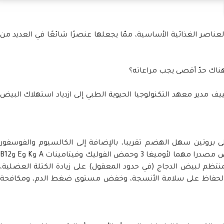
 العناصر الغذائية الأساسية، ممّا يجعلها عنصرًا شائعًا في العديد من
ناك حدّ أقصى يجب مراعاته؟
يف مدير معهد التكنولوجيا الحيوية الطبي إلى ازدياد استهلاك البيض
ى بروتين سهل الهضم تقريبا، بالإضافة إلى الكالسيوم والفوسفور
والليسيثين والكالسيفيرول. ويعتبر صفار البيض مصدرا مهما لأوميغا 3 وحمض الفوليك وفيتامينات A وK وE و2
منتظم لبيض الدجاج (في حدود المعقول) على زيادة الكتلة العضلية،
 والحفاظ على سلامة الأنسجة، وخفض مستوى ضغط الدم، ومكافحة