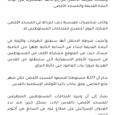
وشددت شرطة الاحتلال من إجراءاتها العسكرية على أبواب
البلدة القديمة والمسجد الأقصى.
وكانت شخصيات مقدسية دعت للرباط في المسجد الأقصى
المبارك اليوم؛ للتصدي لاقتحامات المستوطنين له.
وأعلنت شرطة الاحتلال أنها ستغلق الطرقات والأزقة في
البلدة القديمة ابتداء من الساعة الثانية ظهرا حتى الثامنة
مساءً، حيث من المتوقع مشاركة الآلاف من المستوطنين
في مسيرة الأعلام الاستفزازية التي ستنطلق من القدس
الغربية مرورا بباب العامود حتى حائط البراق.
يذكر أن 4277 مستوطنا اقتحموا المسجد الأقصى خلال شهر
مايو الماضي، وفق بيانات دائرة الأوقاف الإسلامية بالقدس.
يشار إلى أن وتيرة اقتحامات المستوطنين المتطرفين
للمسجد الأقصى بالقدس ازادت بشكل كبير، منذ بدء
العدوان الإسرائيلي على قطاع غزة، في السابع من أكتوبر