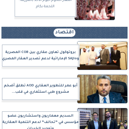
أسعار اللحوم اليوم الأحد بالمزرعة..
اللحمة بكام
اقتصاد
بروتوكول تعاون عقاري بين COB المصرية
وSAJio الإماراتية لدعم تصدير العقار المصري
أبو عمر للتطوير العقاري AOD تطلق أضخم
مشروع طبي استثماري في قلب...
السديم معماريون واستشاريون عضو
مؤسس في ”تحالف” لدعم التنمية العقارية
وتوحيد الخبرات