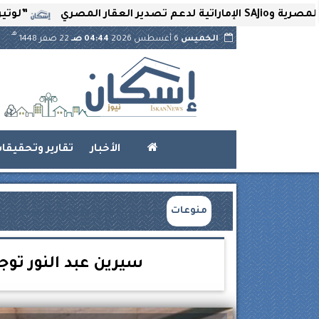
”لوتير” تحتضن ا
هـ
الخميس
6 أغسطس 2026
04:44 صـ
22 صفر 1448
الأخبار
تقارير وتحقيقا
منوعات
سيرين عبد النور تو