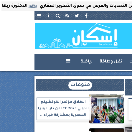
ات والفرص في سوق التطوير العقاري
الدكتورة ريهام ثروت ت
ت
نقل وطاقة
رياضة

منوعات
انطلاق مؤتمر الكوتشينج
الدولي ICC 2025 من دار الأوبرا
المصرية بمشاركة خبراء...