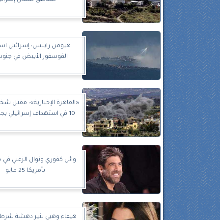
لمناطق شمال إسرائي
هيومن رايتس: إسرائيل ا
الفوسفور الأبيض في جنوب 
«القاهرة الإخبارية»: مقتل ش
10 في استهداف إسرائيلي بجنوب لبنان
وائل كفوري ونوال الزغبي في 
بأمريكا 25 مايو
هيفاء وهبي تثير دهشة شرط