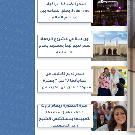
سحر الضيافة الراقية...
Souprano يحلق بنجاحه بين
عواصم العالم
أول لبنة في مشروع الرحمة:
سمر نديم تبدأ بمسجد يخدم
الإنسانية
سمر نديم تكشف عن
مفاجأتها لـ”منى” بعمرة
مباركة وتعلن عن المزيد من...
أسرة الدكتورة ريهام ثروت
محمد تهنئ سيادتها
بتعيينها بمستشفى الشيخ
زايد التخصصي