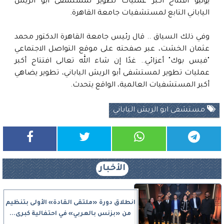
يونيو افتتاح أكبر عمليات تطوير لمستشفى أبو الريش
الياباني التابع لمستشفيات جامعة القاهرة.
وفي ذلك السياق .. قال رئيس جامعة القاهرة الدكتور محمد
عثمان الخشت، عبر صفحته على موقع التواصل الاجتماعي
"فيس بوك" أعزائي.. غدًا إن شاء الله تعالى افتتاح أكبر
عمليات تطوير لمستشفى أبو الريش الياباني، تطوير يضاهي
أكبر المستشفيات العالمية، الواقع يتحدث.
مستشفى ابو الريش الياباني
الأخبار
انطلاق دورة «ملتقى القادة» الأولى بتنظيم
من «بزنس بالعربي» في احتفالية كبرى...