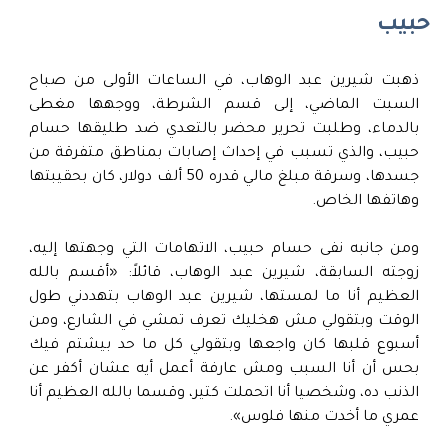
حبيب
ذهبت شيرين عبد الوهاب، في الساعات الأولى من صباح
السبت الماضي، إلى قسم الشرطة، ووجهها مغطى
بالدماء، وطلبت تحرير محضر بالتعدي ضد طليقها حسام
حبيب، والذي تسبب في إحداث إصابات بمناطق متفرقة من
جسدها، وسرقة مبلغ مالي قدره 50 ألف دولار، كان بحقيبتها
وهاتفها الخاص.
ومن جانبه نفى حسام حبيب، الاتهامات التي وجهتها إليه،
زوجته السابقة، شيرين عبد الوهاب، قائلاً: «أقسم بالله
العظيم أنا ما لمستها، شيرين عبد الوهاب بتهددني طول
الوقت وبتقولي مش هخليك تعرف تمشي في الشارع، ومن
أسبوع قلبها كان واجعها وبتقولي كل ما حد بيشتم فيك
بحس أن أنا السبب ومش عارفة أعمل أيه عشان أكفر عن
الذنب ده، وشخصيا أنا اتحملت كتير، وقسما بالله العظيم أنا
عمري ما أخدت منها فلوس».