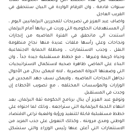
المعلقه علي هذة الخطط التي وضعتها الحكومه لثلاث
سنوات قادمة ، وان الارقام الواردة في البيان ستتحقق في
القريب العاجل.
واضاف عبد العزيز في تصريحات للمحررين البرلمانيين اليوم ،
أن المستهدفات الحكوميه التي وردت في بيانها أمام البرلمان
استندت الي ماتحقق في الفترة الماضيه من إنجازات
ونجاحات وعلي رأسها ملفات عديدة منها نجاح منظومة
النقل ، وجذب الاستثمارات ، ومظلة الحماية الاجتماعية
وحياة كريمة وغيرها ، مع خطط مستقبلية جيدة جداً ، وان
البناء علي الماضي ظاهرة صحيه لاستكمال الاستراتيجيات
التي وضعتها الدولة المصرية ، لانه لايمكن بحال من الأحوال
تجاهل النجاحات الماضيه ، ولايمكن نسف جهد المجدين في
الوزارات والمؤسسات المختلفه ، مع تصويب الأخطاء إن
وجدت في المستقبل.
وتوقع عبد العزيز أن ينال برنامج الحكومه ثقة البرلمان، بعد
انتهاء اللجنة البرلمانية التي ستراجعه ، وذلك لما احتواه علي
خطط مستقبلية قابلة للتنفيذ ورؤية واقعية تراعي الاقتصاد
الوطني ومدي مرونته ، وكذلك التعويل علي جذب المزيد من
الاستثمارات التي أعلن عنها رئيس الوزراء والتي ستشكل