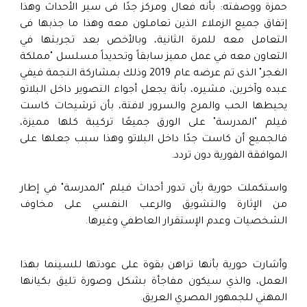
حمزة ووصفته: بأنه فعال ومركز جدًا فى سير الأحداث وهذا
إتفاق جميع الزملاء الذين تعاملون معه وهذا ما جذبها فى
التعامل معه للمرة الثانية، وبالأخص بعد تجربتها في
التعاون معه في عمل مميز سابقاً وتحديداً مسلسل "مملكة
الغجر" الذى تم عرضه عام 2019 وذلك بمشاركة النجمة فيفي
عبده وآخرين، مشيره، بأنة يجعل أجواء التصوير داخل البلاتو
يحيطها الحب والمرح والسرور لافتة، بأن ترشيحات كاست
فيلم "المدرسة" على الورق جميعًا تركيبة كلها مميزة،
فالجميع أن كاست جدًا داخل البلاتو وهذا سبب جعلها على
الموافقة الفورية دون تردد.
واستكملت حورية بأن تدور أحداث فيلم "المدرسة" في إطار
من الإثارة والتشويق والرعب النفسي على مخاوف
الشخصيات وعدم الإستقرار العاطفي وغيرها.
وأشارت حورية بأنها تراهن بقوة على عودتها للسينما بهذا
العمل، والذي سيكون مفاجأة بشكل وصورة تليق بكيانها
المهني للجمهور المصري العريق.