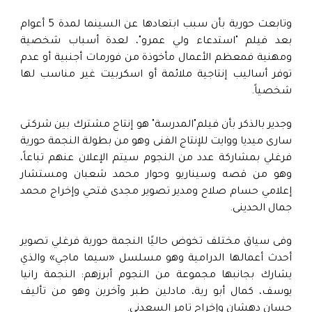
وتابعت حورية بأن سبب ابتعادها عن السينما لمدة 5 أعوام
بعد فيلم "استدعاء ولي عمرو"، لعدة أسباب شخصية
ومهنية فمعظم الأعمال مأخوذة من فورمات أجنبية أو عدم
توفر أساليب إنتاجية ملائمة أو اسكربيت غير مناسب لها
شخصياً.
وجدير بالذكر بأن فيلم"المدرسة" هو إنتاج مشترك بين شركتى
سارى ميديا ووايت للإنتاج الفنى وهو من بطولة النجمة حورية
فرغلي بمشاركة عدد من النجوم سيتم الإعلان عنهم تباعاً،
وهو من قصه وسيناريو وحوار محمد شعبان ومستشار
إعلامي حسام صلاح ومدير تصوير مجدى فتحي وإخراج محمد
جمال الحدينى.
وفى سياق مختلف تخوض حاليًا النجمة حورية فرغلي تصوير
أحدث أعمالها الدرامية وهو مسلسل «سيما ماجي» والذي
يشارك بجانبها مجموعة من النجوم أبرزهم: النجمة رانيا
يوسف، كمال أبو رية، مادلين طبر وآخرين وهو من تأليف
حسان دهشان وإخراج تامر السعدني.