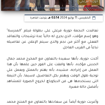
حوريه فرغلي
الخميس، 11 يوليو 2024
02:14 مـ
بتوقيت القاهرة
تعاقدت النجمة حورية فرغلي على بطولة فيلم "المدرسة"
وهو إسم مؤقت، الذي يجري له حالياً عدة ترشيحات والتعاقد
الفعلي مع أكثر من نجم والذى سيتم الإعلان عن تفاصيله
تباعاً فى القريب العاجل.
أكدت حورية، بأنها سعيدة بالتعاون مع المخرج محمد جمال
الحدينى مؤكده، بأنها وافقت على الفور حين علمها بأن هذا
العمل من إخراجه، مشيده، بأنه يهتم بالممثل ويعمل علي
توجية طول الوقت ويهتم بكل التفاصيل، لاسيما، بأن التيمة
التى يستخدمها هى فن الديكوباچ لخروج الصورة للمشاهد
بأفضل حالة معبرة.
وأعربت حورية أيضاً عن سعادتها بالتعاون مع المنتج محمد