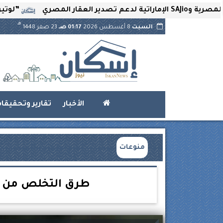
”لوتير” تحتضن 
هـ
السبت
8 أغسطس 2026
01:17 صـ
23 صفر 1448
الأخبار
تقارير وتحقيقا
منوعات
طرق التخلص من مش