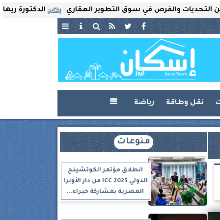
يات والفرص في سوق التطوير العقاري
الدكتورة ريهام ثروت 
ت
نقل وطاقة
رياضة

منوعات
انطلاق مؤتمر الكوتشينج
الدولي ICC 2025 من دار الأوبرا
المصرية بمشاركة خبراء...