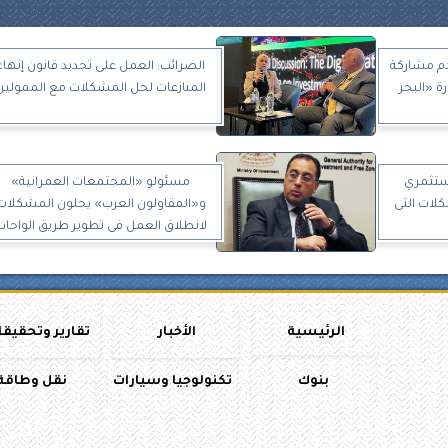
دم مشاركة
الضرائب: العمل على تجديد قانون إنهاء
ة «البحر
المنازعات لحل المشكلات مع الممولين
ستثمري
مسئولو «المجتمعات العمرانية»
لات التى
و«المقاولون العرب» يحلون المشكلات
لانطلاق العمل فى تطوير طريق الواحات
الرئيسية
الأخبار
تقارير وتحقيق
بنوك
تكنولوجيا وسيارات
نقل وطاقة