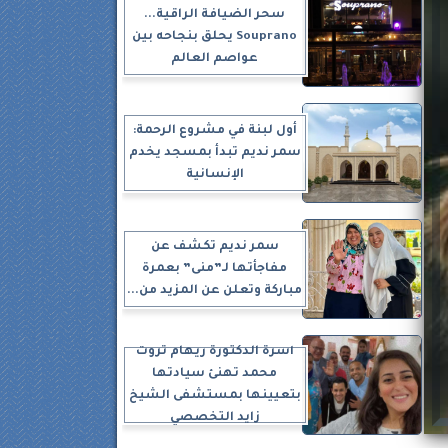
سحر الضيافة الراقية...
Souprano يحلق بنجاحه بين
عواصم العالم
أول لبنة في مشروع الرحمة:
سمر نديم تبدأ بمسجد يخدم
الإنسانية
سمر نديم تكشف عن
مفاجأتها لـ”منى” بعمرة
مباركة وتعلن عن المزيد من...
أسرة الدكتورة ريهام ثروت
محمد تهنئ سيادتها
بتعيينها بمستشفى الشيخ
زايد التخصصي