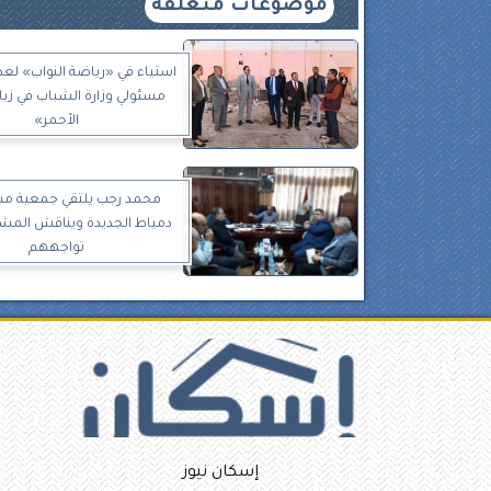
موضوعات متعلقة
استياء في «رياضة النواب» لع
مسئولي وزارة الشباب في زيار
الأحمر»
محمد رجب يلتقي جمعية م
دمياط الجديدة ويناقش المشك
تواجههم
إسكان نيوز