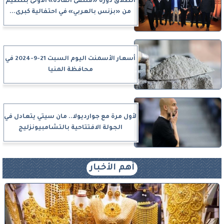
انطلاق دورة «ملتقى القادة» الأولى بتنظيم
من «بزنس بالعربي» في احتفالية كبرى...
أسعار الأسمنت اليوم السبت 21-9-2024 في
محافظة المنيا
لأول مرة مع جوارديولا.. مان سيتي يتعادل في
الجولة الافتتاحية بالتشامبيونزليج
أهم الأخبار