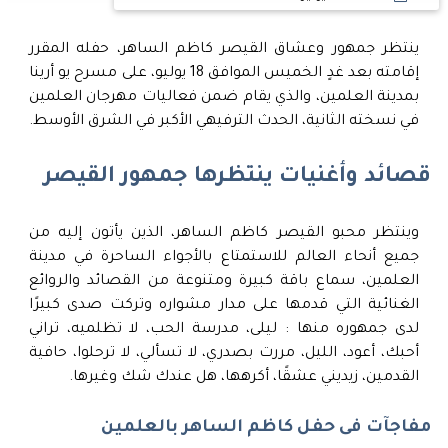
ينتظر جمهور وعشاق القيصر كاظم الساهر، حفله المقرر
إقامته بعد غدٍ الخميس الموافق 18 يوليو، على مسرح يو أرينا
بمدينة العلمين، والذي يقام ضمن فعاليات مهرجان العلمين
في نسخته الثانية، الحدث الترفيهي الأكبر في الشرق الأوسط.
قصائد وأغنيات ينتظرها جمهور القيصر
وينتظر محبو القيصر كاظم الساهر، الذين يأتون إليه من
جميع أنحاء العالم للاستمتاع بالأجواء الساحرة في مدينة
العلمين، سماع باقة كبيرة ومتنوعة من القصائد والروائع
الغنائية التي قدمها على مدار مشواره وتركت صدى كبيرًا
لدى جمهوره منها : ليلى، مدرسة الحب، لا تظلميه، تراني
أحبك، أعود، الليل، مررت بصدري، لا تسألي، لا ترحلوا، حافية
القدمين، زيديني عشقًا، أكرهها، هل عندك شك وغيرها.
مفاجآت فى حفل كاظم الساهر بالعلمين