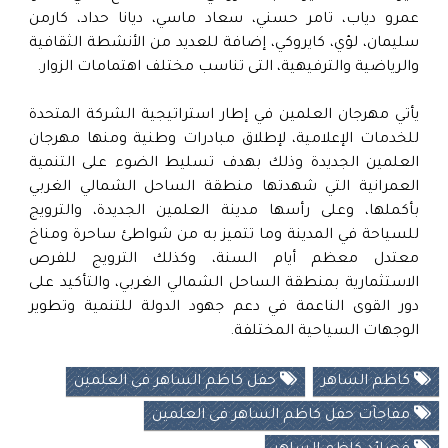
عمرو دياب، تامر حسني، سعاد ماسي، ديانا حداد، كارمن
سليمان، لؤي، كايروكي، إضافة للعديد من الأنشطة الثقافية
والرياضية والترفيهية، التى تناسب مختلف اهتمامات الزوار.
يأتي مهرجان العلمين في إطار استراتيجية الشركة المتحدة
للخدمات الإعلامية، لإطلاق مبادرات وطنية ومنها مهرجان
العلمين الجديدة وذلك بهدف تسليط الضوء على التنمية
العمرانية التي شهدتها منطقة الساحل الشمالي الغربي
بأكملها، وعلى رأسها مدينة العلمين الجديدة، والترويج
للسياحة في المدينة وما تتميز به من شواطئ ساحرة ومناخ
معتدل معظم أيام السنة، وكذلك الترويج للفرص
الاستثمارية بمنطقة الساحل الشمالي الغربي، والتأكيد على
دور القوى الناعمة في دعم جهود الدولة للتنمية وتطوير
الوجهات السياحية المختلفة.
كاظم الساهر
حفل كاظم الساهر فى العلمين
مفاجآت حفل كاظم الساهر فى العلمين