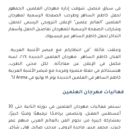
فى سياق متصل، شوقت إدارة مهرجان العلمين، الجمهور
لحفل كاظم الساهر وطرحت الصفحة الرسمية لمهرجان
العلمين "العالم علمين" الإعلان الترويجي الرسمي للحفل،
وشاركت الصفحة الرسمية للمهرجان تفاصيل الحفل وأسعار
التذاكر لحفل كاظم الساهر عبر فيسبوك.
وعلقت قائلة: "في انتظاركم مع قيصر الأغنية العربية..
الفنان كاظم الساهر.. مهرجان العلمين الجديدة ٢٠٢٤، لسه
مكمل في الإعلان عن مفاجآته.. لكل محبي الطرب،
هنستناكم في حفلة متميزة وفريدة مع قيصر الأغنية العربية
كاظم الساهر في العلمين الجديدة يوم ١٨ يوليو في U Arena".
فعاليات مهرجان العلمين
تستمر فعاليات مهرجان العلمين في دورته الثانية حتى 30
أغسطس المقبل، وتتضمن برنامجًا ترفيهيًا وفنيًا كبيرًا،
بمشاركة كبيرة من نجوم الفن بالعالم العربي منهم عمر
خيرت، محمد منير، ماجدة الرومي، مدحت صالح، هاني شاكر،