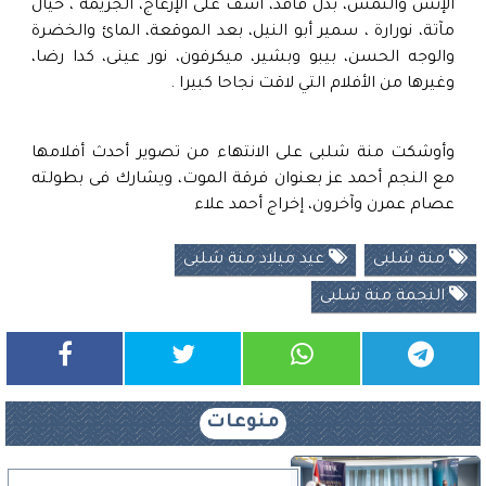
الإنس والنمس، بدل فاقد، آسف على الإزعاج، الجريمة ، خيال
مآتة، نورارة ، سمير أبو النيل، بعد الموقعة، المائ والخضرة
والوجه الحسن، بيبو وبشير، ميكرفون، نور عينى، كدا رضا،
وغيرها من الأفلام التي لاقت نجاحا كبيرا .
وأوشكت منة شلبى على الانتهاء من تصوير أحدث أفلامها
مع النجم أحمد عز بعنوان فرقة الموت، ويشارك فى بطولته
عصام عمرن وآخرون، إخراج أحمد علاء
منة شلبى
عيد ميلاد منة شلبى
النجمة منة شلبى
منوعات