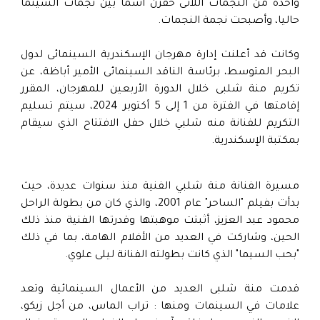
واحدة من النجمات اللاتى حفرن اسماً بين نجمات السينما
حاليا، وأصبحت نجمة النجمات.
وكانت قد أعلنت إدارة مهرجان الإسكندرية السينمائى لدول
البحر المتوسط، برئاسة الناقد السينمائى الأمير أباظة، عن
تكريم منة شلبى خلال الدورة الأربعين للمهرجان، المقرر
إقامتها في الفترة من 1 إلى 5 أكتوبر 2024، سيتم تسليم
التكريم للفنانة منه شلبي خلال حفل الافتتاح الذي سيقام
بمكتبة الإسكندرية.
مسيرة الفنانة منة شلبي الفنية منذ سنوات عديدة، حيث
بدأت بفيلم "الساحر" عام 2001، والذي كان من بطولة الراحل
محمود عبد العزيز، أثبتت موهبتها وقدرتها الفنية منذ ذلك
الحين، وشاركت في العديد من الأفلام الهامة، بما في ذلك
"بحب السيما" الذي كانت بطولته الفنانة ليلى علوي.
قدمت منة شلبى العديد من الأعمال السينمائية وتعد
علامات في السينمات ومنها : تراب الماس، من أجل زيكو،