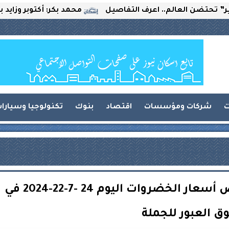
لعالم.. اعرف التفاصيل
محمد بكر: أكتوبر وزايد بين التحدي
ت
شركات ومؤسسات
اقتصاد
بنوك
تكنولوجيا وسيارا
الملوخية بـ 4 جنيهات.. انخفاض أسعار الخضروات اليوم 24 -7-22-2024 في
 العبور للجملة