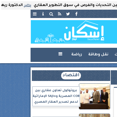
ات والفرص في سوق التطوير العقاري
الدكتورة ريهام ثروت ت
ت
نقل وطاقة
رياضة

اقتصاد
بروتوكول تعاون عقاري بين
COB المصرية وSAJio الإماراتية
لدعم تصدير العقار المصري