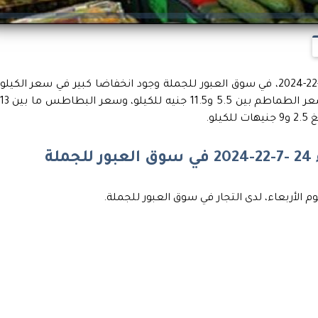
شهدت أسعار الخضروات اليوم الأربعاء 24 -7-22-2024، في سوق العبور للجملة وجود انخفاضا كبير في سعر الكيلو
الواحد لعدد كبير من الأصناف، حيث أن تراوح سعر الطماطم بين 5.5 و11.5 جنيه للكيلو، وسعر البطاطس ما بين
ة
 الأربعاء، لدى التجار في سوق العبور للجملة.