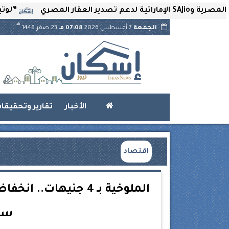
”لوتير” تحتضن ا
هـ
الجمعة
7 أغسطس 2026
07:08 مـ
23 صفر 1448
الأخبار
تقارير وتحقيقا
اقتصاد
سوق