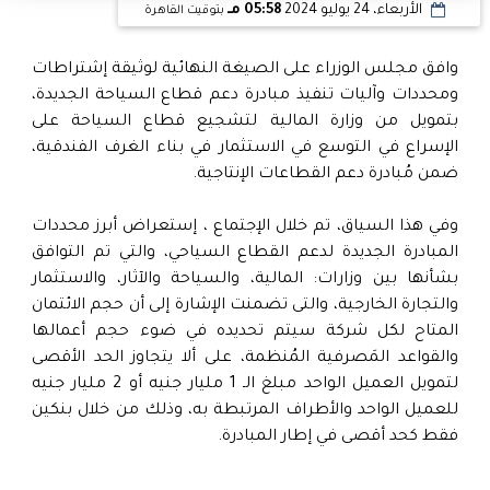
الأربعاء، 24 يوليو 2024
05:58 مـ
بتوقيت القاهرة
وافق مجلس الوزراء على الصيغة النهائية لوثيقة إشتراطات
ومحددات وآليات تنفيذ مبادرة دعم قطاع السياحة الجديدة،
بتمويل من وزارة المالية لتشجيع قطاع السياحة على
الإسراع في التوسع في الاستثمار في بناء الغرف الفندقية،
ضمن مُبادرة دعم القطاعات الإنتاجية.
وفي هذا السياق، تم خلال الإجتماع ، إستعراض أبرز محددات
المبادرة الجديدة لدعم القطاع السياحي، والتي تم التوافق
بشأنها بين وزارات: المالية، والسياحة والآثار، والاستثمار
والتجارة الخارجية، والتى تضمنت الإشارة إلى أن حجم الائتمان
المتاح لكل شركة سيتم تحديده في ضوء حجم أعمالها
والقواعد المَصرفية المُنظمة، على ألا يتجاوز الحد الأقصى
لتمويل العميل الواحد مبلغ الـ 1 مليار جنيه أو 2 مليار جنيه
للعميل الواحد والأطراف المرتبطة به، وذلك من خلال بنكين
فقط كحد أقصى في إطار المبادرة.