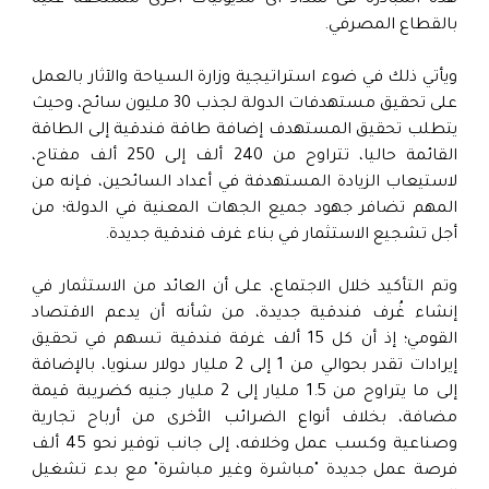
هذه المبادرة فى سداد أى مديونيات أخرى مستحقة عليه
بالقطاع المصرفي.
ويأتي ذلك في ضوء استراتيجية وزارة السياحة والآثار بالعمل
على تحقيق مستهدفات الدولة لجذب 30 مليون سائح، وحيث
يتطلب تحقيق المستهدف إضافة طاقة فندقية إلى الطاقة
القائمة حاليا، تتراوح من 240 ألف إلى 250 ألف مفتاح،
لاستيعاب الزيادة المستهدفة في أعداد السائحين، فـإنه من
المهم تضافر جهود جميع الجهات المعنية في الدولة؛ من
أجل تشجيع الاستثمار في بناء غرف فندقية جديدة.
وتم التأكيد خلال الاجتماع، على أن العائد من الاستثمار في
إنشاء غُرف فندقية جديدة، من شأنه أن يدعم الاقتصاد
القومي؛ إذ أن كل 15 ألف غرفة فندقية تسهم في تحقيق
إيرادات تقدر بحوالي من 1 إلى 2 مليار دولار سنويا، بالإضافة
إلى ما يتراوح من 1.5 مليار إلى 2 مليار جنيه كضريبة قيمة
مضافة، بخلاف أنواع الضرائب الأخرى من أرباح تجارية
وصناعية وكسب عمل وخلافه، إلى جانب توفير نحو 45 ألف
فرصة عمل جديدة "مباشرة وغير مباشرة" مع بدء تشغيل