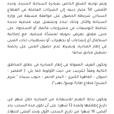
ويتم توجيه المبلغ الخاص بمبادرة السياحة الجديدة، وحده
الأقصى 50 مليار جنيه، إلى الشركات العاملة في القطاع
السياحي شريطة الحصول على موافقة مسبقة من وزارة
السياحة والآثار، وذلك لبناء وتشغيل غرف فندقية جديدة
شاملة التوسعات في مشروعات قائمة، أو الاستحواذ على
مبنى مغلق بغرض تحويله لمنشأة فندقية، مع إمكانية
استكمال أي إنشاءات أو تجهيزات، أو تشطيبات لذات المبنى
في إطار المبادرة، وبشرط عدم حصول المبنى على رخصة
تشغيل فنادق سابقا.
وتكون الغرف الممولة فى إطار المبادرة فى نطاق المناطق
التالية وفقاً للترتيب من حيث الأولوية كما يلي: ( الاقصر –
اسوان – القاهرة الكبري – البحر الاحمر – جنوب سيناء " شرم
الشيخ/ قطاع طابا/ نويبع/ دهب").
وتكون بداية التقدم للاستفادة من المبادرة خلال شهر من
تاريخ إطلاقها ولمدة 12 شهرا، على أن تكون مدة السحب بحد
أقصى 16 شهرا من تاريخ السحب الأول وبحد أقصى لانتهاء