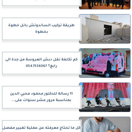
طريقة تركيب الساندوتش بانل خطوة
بخطوة
كم تكلفة نقل دبش العروسة من جدة الى
رابغ؟ 0547536067
11 رسالة للدكتور محمود محيي الدين
بمناسبة مرور عشر سنوات على...
كل ما تحتاج معرفته عن عملية تغيير مفصل