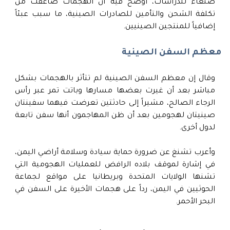
صنعاء للدراسات، أوضح فيه أن الهجمات ضاعفت من
تكلفة الشحن والتأمين للصادرات الصينية، ما سبب عبئاً
إضافياً للمنتجين الصينيين.
معظم السفن الصينية
وقال إن معظم السفن الصينية لم تتأثر بالهجمات بشكل
مباشر بعد أن غيرت بعضها مسارها وباتت تمر عبر رأس
الرجاء الصالح، مشيراً إلى حادثتين تعرضت فيهما سفينتان
صينيتان لهجومين بعد أن ظن المهاجمون أنها سفن تابعة
لدول أخرى.
وأعرب تشنغ عن ضرورة حماية سيادة وسلامة أراضي اليمن،
في إشارة لموقف بلاده الرافض للعمليات الهجومية التي
تشنها الولايات المتحدة وبريطانيا على مواقع لجماعة
الحوثيين في اليمن، رداً على هجمات الأخيرة على السفن في
البحر الأحمر.