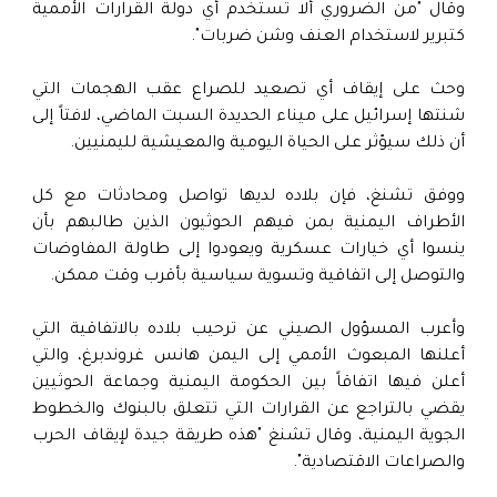
وقال "من الضروري ألا تستخدم أي دولة القرارات الأممية
كتبرير لاستخدام العنف وشن ضربات".
وحث على إيقاف أي تصعيد للصراع عقب الهجمات التي
شنتها إسرائيل على ميناء الحديدة السبت الماضي، لافتاً إلى
أن ذلك سيؤثر على الحياة اليومية والمعيشية لليمنيين.
ووفق تشنغ، فإن بلاده لديها تواصل ومحادثات مع كل
الأطراف اليمنية بمن فيهم الحوثيون الذين طالبهم بأن
ينسوا أي خيارات عسكرية ويعودوا إلى طاولة المفاوضات
والتوصل إلى اتفاقية وتسوية سياسية بأقرب وقت ممكن.
وأعرب المسؤول الصيني عن ترحيب بلاده بالاتفاقية التي
أعلنها المبعوث الأممي إلى اليمن هانس غروندبرغ، والتي
أعلن فيها اتفاقاً بين الحكومة اليمنية وجماعة الحوثيين
يقضي بالتراجع عن القرارات التي تتعلق بالبنوك والخطوط
الجوية اليمنية، وقال تشنغ "هذه طريقة جيدة لإيقاف الحرب
والصراعات الاقتصادية".