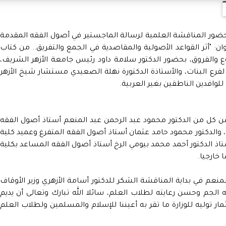
ي حضور المناقشة العلمية لرسالة الماجستير في أصول الفقه المقدمة
ان: "أثر القواعد الأصولية والمقاصدية في الجمع والتفريق.. من كتاب
والفروق، بحضور الدكتور سلامة داود رئيس جامعة الأزهر الشريف،
لفرع البنات، والأستاذة الدكتورة نهلة الصعيدي مستشار شيخ الأزهر
لوافدين الناطقين بغير العربية.
ن كل من الدكتور محمود عبد الرحمن عبد المنعم أستاذ أصول الفقه
، والدكتور محمود حامد عثمان أستاذ أصول الفقه المتفرغ وعميد كلية
تاذ الدكتور أحمد محمد بيومي الرخ أستاذ أصول الفقه المساعد بكلية
 خارجيا.
نعم في بداية المناقشة الشكر للدكتور أسامة الأزهري وزير الأوقاف
لجم وحسن رعايته لطلاب العلم، سائلا الله تبارك وتعالى أن يديم
مار توليه للوزارة ما تقر به أعيننا للإسلام والمسلمين ولطلاب العلم