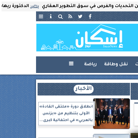
يات والفرص في سوق التطوير العقاري
الدكتورة ريهام ثروت 
ت
نقل وطاقة
رياضة

الأخبار
انطلاق دورة «ملتقى القادة»
الأولى بتنظيم من «بزنس
بالعربي» في احتفالية كبرى...