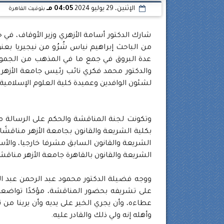
الإثنين، 29 يوليو 2024
04:05 مـ
بتوقيت القاهرة
شارك الدكتور أسامة الأزهري وزير الأوقاف، ف
من الباحث إبراهيم نياس شُرُو من نيجيريا بعنو
عدة البروق في جمع ما في المذهب من الجموع 
والدكتور محمد فكري نائب رئيس جامعة الأزهر 
لشئون الوافدين وعميدة كلية العلوم الإسلامية ل
وتكونت لجنة المناقشة والحكم على الرسالة م
بكلية الشريعة والقانون بجامعة الأزهر مناقشًا
الشريعة والقانون السابق مشرفا خارجيا، والأس
الشريعة والقانون بالقاهرة جامعة الأزهر مناقشا
ووجه فضيلة الدكتور محمود عبد الرحمن عبد الم
على تشريفه بحضور المناقشة، مؤكدًا تواضعه ا
عطاءه، وأن يجري الخير على يديه وأن يرينا من ث
وأهله إنه ولي ذلك والقادر عليه.