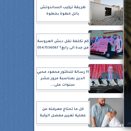
طريقة تركيب الساندوتش
بانل خطوة بخطوة
كم تكلفة نقل دبش العروسة
من جدة الى رابغ؟ 0547536067
11 رسالة للدكتور محمود محيي
الدين بمناسبة مرور عشر
سنوات على...
كل ما تحتاج معرفته عن
عملية تغيير مفصل الركبة