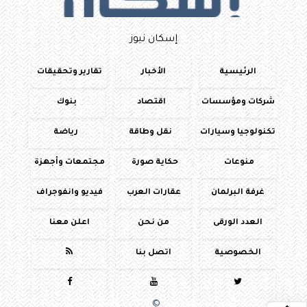
إسكان نيوز
الرئيسية
الأخبار
تقارير وتحقيقات
شركات ومؤسسات
اقتصاد
بنوك
تكنولوجيا وسيارات
نقل وطاقة
رياضة
منوعات
حكاية صورة
مجتمعات وأجهزة
غرفة البرلمان
عقارات العرب
فيديو وانفوجراف
العدد الورقى
من نحن
اعلن معنا
الخصوصية
اتصل بنا




جميع الحقوق محفوظة
©
2016 - 2026 - اسكان نيوز