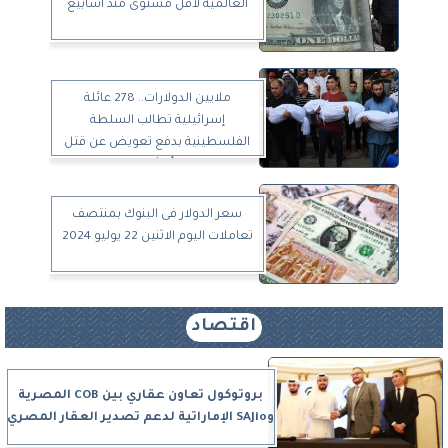
العالمية لأقل مستوى منذ أسابيع
ملايين الدولارات.. 278 عائلة
إسرائيلية تطالب السلطة
الفلسطينية بدفع تعويض عن قتل
أبنائها
سعر الدولار فى البنوك بمنتصف
تعاملات اليوم الاثنين 22 يوليو 2024
اقتصاد
بروتوكول تعاون عقاري بين COB المصرية
وSAJio الإماراتية لدعم تصدير العقار المصري