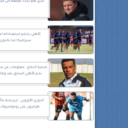
ايدي هاو يحدد موقفه من قياد
الأهلي يختتم استعداداته ل
سيراميكا غدا بالدور
صخرة الدفاع.. معلومات عن م
نجم الأهلي السابق بعد وفاته
الدوري الأوروبي.. تريزيجيه يتأ
طرابزون على روجومبروك..