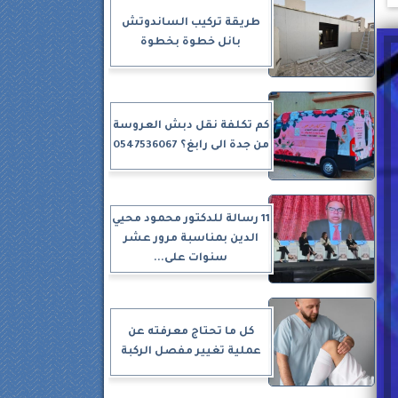
طريقة تركيب الساندوتش
بانل خطوة بخطوة
كم تكلفة نقل دبش العروسة
من جدة الى رابغ؟ 0547536067
11 رسالة للدكتور محمود محيي
الدين بمناسبة مرور عشر
سنوات على...
كل ما تحتاج معرفته عن
عملية تغيير مفصل الركبة