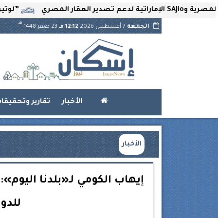
”لوتير” تحتضن ا
هـ
الجمعة
7 أغسطس 2026
12:12 مـ
23 صفر 1448
الأخبار
تقارير وتحقيقا
الأخبار
إيهاب الكومي لـ«بلدنا اليوم»
للدو