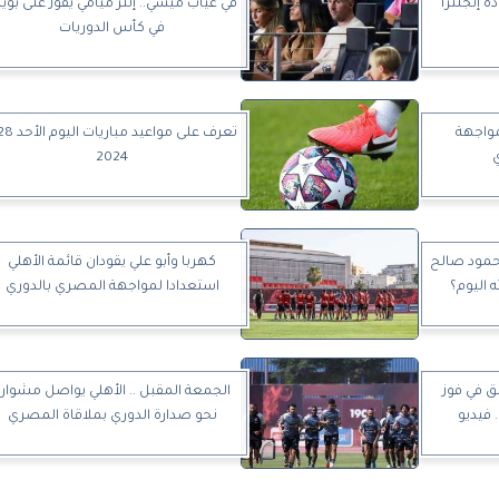
ة إنجلترا
في غياب ميسي.. إنتر ميامي يفوز على بويب
في كأس الدوريات
مواجهة
ي
2024
حمود صالح
كهربا وأبو علي يقودان قائمة الأهلي
 اليوم؟
استعدادا لمواجهة المصري بالدوري
لق في فوز
الجمعة المقبل .. الأهلي يواصل مشواره
 فيديو
نحو صدارة الدوري بملاقاة المصري