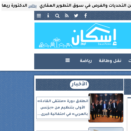
ات والفرص في سوق التطوير العقاري
الدكتورة ريهام ثروت ت
ت
نقل وطاقة
رياضة

الأخبار
انطلاق دورة «ملتقى القادة»
الأولى بتنظيم من «بزنس
بالعربي» في احتفالية كبرى...