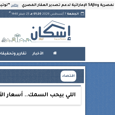
”لوتير” تحتضن
هـ
الجمعة
7 أغسطس 2026
01:20 مـ
23 صفر 1448
الأخبار
تقارير وتحقيقا
اقتصاد
اللي بيحب السمك.. أسعار الأسماك اليوم ا