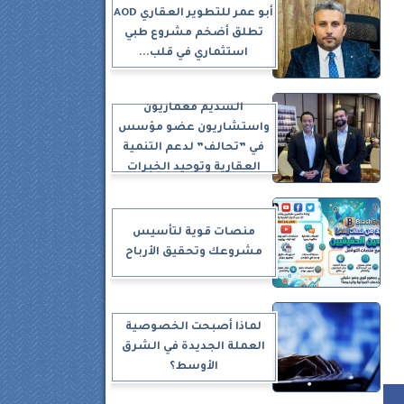
أبو عمر للتطوير العقاري AOD
تطلق أضخم مشروع طبي
استثماري في قلب...
السديم معماريون
واستشاريون عضو مؤسس
في ”تحالف” لدعم التنمية
العقارية وتوحيد الخبرات
11 و
 70
منصات قوية لتأسيس
مشروعك وتحقيق الأرباح
لماذا أصبحت الخصوصية
العملة الجديدة في الشرق
الأوسط؟