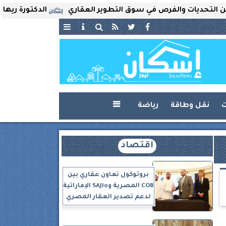
ديات والفرص في سوق التطوير العقاري
الدكتورة ريهام ثروت
ت
نقل وطاقة
رياضة

اقتصاد
بروتوكول تعاون عقاري بين
COB المصرية وSAJio الإماراتية
لدعم تصدير العقار المصري