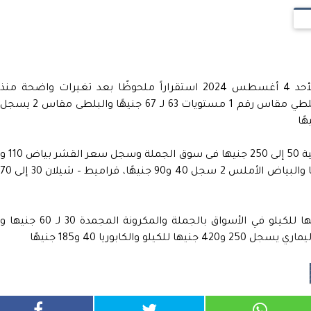
استقرت أسعار الأسماك في الأسواق اليوم الأحد 4 أغسطس 2024 استقراراً ملحوظًا بعد تغيرات واضحة منذ
منتصف الشهر الماضى، وسجل سعر كيلو البلطي مقاس رقم 1 مستويات 63 لـ 67 جنيهًا والبلطى مقاس 2 يسجل
فيما أوضحت بيانات سوق العبور أن سعر الفيلية 50 إلى 250 جنيها فى سوق الجملة وسجل سعر القشر بياض 0
240 جنيهًا والبياض الأملس 100 إلى 140 جنيهًا والبياض الأملس 2 سجل 40 و90 جنيهًا، قراميط – شيلان 30 إلى
وتراوح سعر المكرونة السويس 86 و 146 جنيها للكيلو في الأسواق بالجملة والمكرونة المجمدة 30 لـ 60 جنيها و