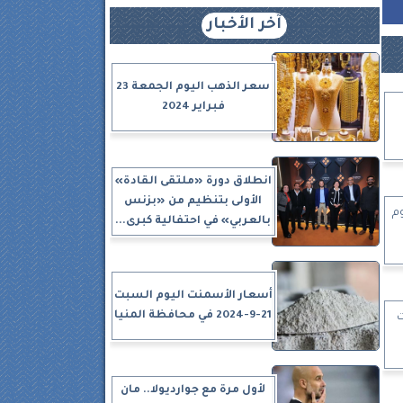
آخر الأخبار
سعر الذهب اليوم الجمعة 23
فبراير 2024
انطلاق دورة «ملتقى القادة»
الأولى بتنظيم من «بزنس
وم
بالعربي» في احتفالية كبرى...
أسعار الأسمنت اليوم السبت
21-9-2024 في محافظة المنيا
ت
لأول مرة مع جوارديولا.. مان