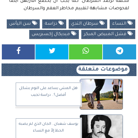
مكثفة لرصد السرطان. كما يجب أن يخضع أقاربهن أيضًا
لفحوصات مشابهة لتقييم مخاطر العقم والسرطان.
النساء
سرطان الثدي
دراسة
سن اليأس
فشل المبيض المبكر
ميديكال إكسبريس
موضوعات متعلقة
هل المشي يساعد على النوم بشكل
أفضل؟.. دراسة تجيب
يوسف شعبان.. الجان الذي لم يصبه
الحظ إلاّ مع النساء