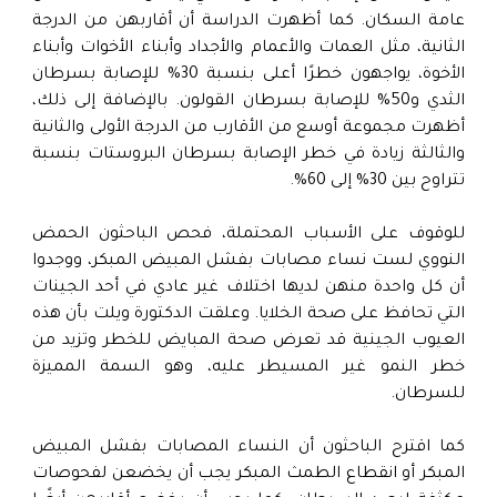
عامة السكان. كما أظهرت الدراسة أن أقاربهن من الدرجة
الثانية، مثل العمات والأعمام والأجداد وأبناء الأخوات وأبناء
الأخوة، يواجهون خطرًا أعلى بنسبة 30% للإصابة بسرطان
الثدي و50% للإصابة بسرطان القولون. بالإضافة إلى ذلك،
أظهرت مجموعة أوسع من الأقارب من الدرجة الأولى والثانية
والثالثة زيادة في خطر الإصابة بسرطان البروستات بنسبة
تتراوح بين 30% إلى 60%.
للوقوف على الأسباب المحتملة، فحص الباحثون الحمض
النووي لست نساء مصابات بفشل المبيض المبكر، ووجدوا
أن كل واحدة منهن لديها اختلاف غير عادي في أحد الجينات
التي تحافظ على صحة الخلايا. وعلقت الدكتورة ويلت بأن هذه
العيوب الجينية قد تعرض صحة المبايض للخطر وتزيد من
خطر النمو غير المسيطر عليه، وهو السمة المميزة
للسرطان.
كما اقترح الباحثون أن النساء المصابات بفشل المبيض
المبكر أو انقطاع الطمث المبكر يجب أن يخضعن لفحوصات