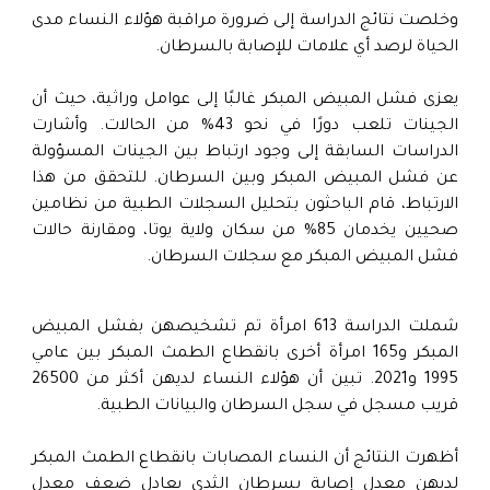
وخلصت نتائج الدراسة إلى ضرورة مراقبة هؤلاء النساء مدى
الحياة لرصد أي علامات للإصابة بالسرطان.
يعزى فشل المبيض المبكر غالبًا إلى عوامل وراثية، حيث أن
الجينات تلعب دورًا في نحو 43% من الحالات. وأشارت
الدراسات السابقة إلى وجود ارتباط بين الجينات المسؤولة
عن فشل المبيض المبكر وبين السرطان. للتحقق من هذا
الارتباط، قام الباحثون بتحليل السجلات الطبية من نظامين
صحيين يخدمان 85% من سكان ولاية يوتا، ومقارنة حالات
فشل المبيض المبكر مع سجلات السرطان.
شملت الدراسة 613 امرأة تم تشخيصهن بفشل المبيض
المبكر و165 امرأة أخرى بانقطاع الطمث المبكر بين عامي
1995 و2021. تبين أن هؤلاء النساء لديهن أكثر من 26500
قريب مسجل في سجل السرطان والبيانات الطبية.
أظهرت النتائج أن النساء المصابات بانقطاع الطمث المبكر
لديهن معدل إصابة بسرطان الثدي يعادل ضعف معدل