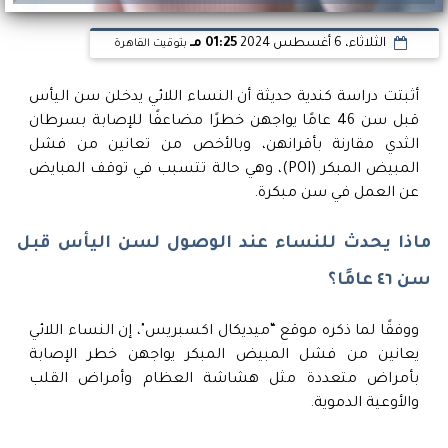
الثلاثاء، 6 أغسطس 2024
01:25 مـ
بتوقيت القاهرة
أثبتت دراسة كندية حديثة أن النساء اللائي يدخلن سن اليأس
قبل سن 46 عامًا يواجهن خطرًا مضاعفًا للإصابة بسرطان
الثدي مقارنة بأقرانهن، وبالأخص من تعانين من فشل
المبيض المبكر (POI)، وهي حالة تتسبب في توقف المبايض
عن العمل في سن مبكرة.
ماذا يحدث للنساء عند الوصول لسن اليأس قبل
سن ٤٦ عامًا؟
ووفقًا لما ذكره موقع “ميديكال اكسبريس"، إن النساء اللائي
يعانين من فشل المبيض المبكر يواجهن خطر الإصابة
بأمراض متعددة مثل هشاشة العظام وأمراض القلب
والأوعية الدموية.