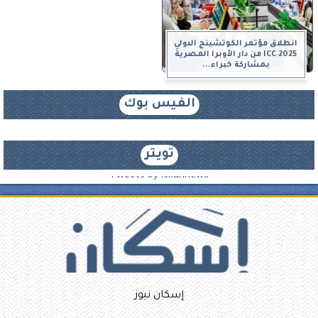
انطلاق مؤتمر الكوتشينج الدولي
ICC 2025 من دار الأوبرا المصرية
بمشاركة خبراء...
الفيس بوك
تويتر
Tweets by iskannews
إسكان نيوز