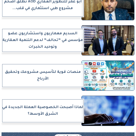
أبو عمر للتطوير العقاري AOD تطلق أضخم
مشروع طبي استثماري في قلب...
السديم معماريون واستشاريون عضو
مؤسس في ”تحالف” لدعم التنمية العقارية
وتوحيد الخبرات
منصات قوية لتأسيس مشروعك وتحقيق
الأرباح
لماذا أصبحت الخصوصية العملة الجديدة في
الشرق الأوسط؟