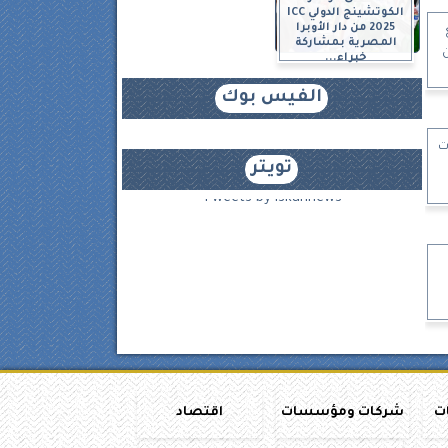
الكوتشينج الدولي ICC
2025 من دار الأوبرا
المصرية بمشاركة
ن
خبراء...
الفيس بوك
ات
تويتر
Tweets by iskannews
ات
شركات ومؤسسات
اقتصاد