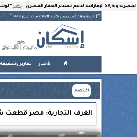
”لوتير” تحتضن ا
هـ
الجمعة
7 أغسطس 2026
09:20 مـ
23 صفر 1448
الأخبار
تقارير وتحقيقا
اقتصاد
الغرف التجارية: مصر قطعت شوط