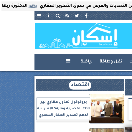
ات والفرص في سوق التطوير العقاري
الدكتورة ريهام ثروت ت
ت
نقل وطاقة
رياضة

اقتصاد
بروتوكول تعاون عقاري بين
COB المصرية وSAJio الإماراتية
لدعم تصدير العقار المصري