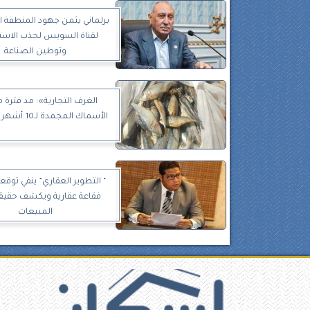
برلماني يثمن جهود المنطقة ا
لقناة السويس لجذب الاست
وتوطين الصناعة
الغرف التجارية»: مد فترة 
الأسماك المجمدة لـ10 أشهر مُبالغ فيه
“ التطوير العقاري” ينفي توق
فقاعة عقارية ويكشف حقيقة
المبيعات