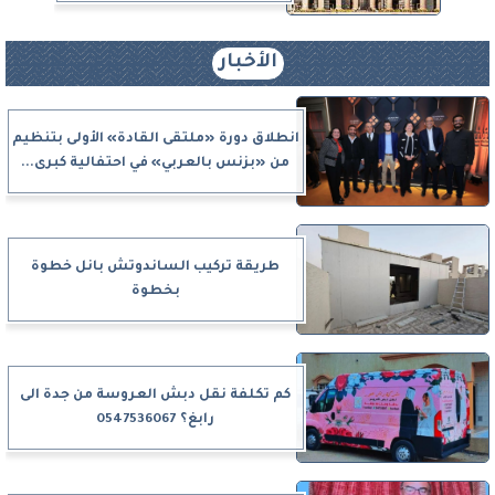
الأخبار
انطلاق دورة «ملتقى القادة» الأولى بتنظيم
من «بزنس بالعربي» في احتفالية كبرى...
طريقة تركيب الساندوتش بانل خطوة
بخطوة
كم تكلفة نقل دبش العروسة من جدة الى
رابغ؟ 0547536067