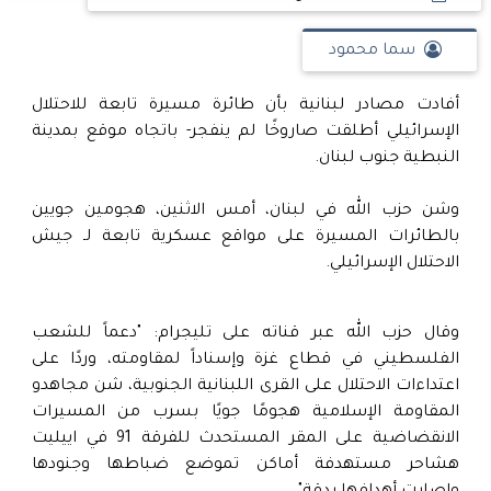
سما محمود
أفادت مصادر لبنانية بأن طائرة مسيرة تابعة للاحتلال
الإسرائيلي أطلقت صاروخًا لم ينفجر- باتجاه موقع بمدينة
النبطية جنوب لبنان.
وشن حزب الله في لبنان، أمس الاثنين، هجومين جويين
بالطائرات المسيرة على مواقع عسكرية تابعة لـ جيش
الاحتلال الإسرائيلي.
وقال حزب الله عبر قناته على تليجرام: "دعماً للشعب
الفلسطيني في قطاع غزة وإسناداً لمقاومته، وردًا على
‌‏اعتداءات الاحتلال على القرى اللبنانية الجنوبية، شن مجاهدو
‌‏‌‏المقاومة الإسلامية ‏هجومًا جويًا ‏بسرب من المسيرات
الانقضاضية على المقر المستحدث للفرقة 91 في اييليت
هشاحر مستهدفة ‏أماكن تموضع ضباطها وجنودها