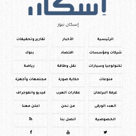
إسكان نيوز
الرئيسية
الأخبار
تقارير وتحقيقات
شركات ومؤسسات
اقتصاد
بنوك
تكنولوجيا وسيارات
نقل وطاقة
رياضة
منوعات
حكاية صورة
مجتمعات وأجهزة
غرفة البرلمان
عقارات العرب
فيديو وانفوجراف
العدد الورقى
من نحن
اعلن معنا
الخصوصية
اتصل بنا



