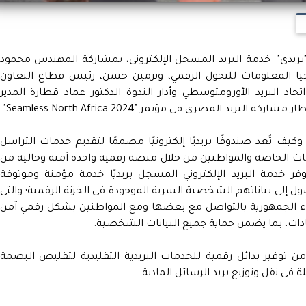
بريدي"- خدمة البريد المسجل الإلكتروني، بمشاركة المهندس محمود
جيا المعلومات للتحول الرقمي، ونرمين حسن، رئيس قطاع التعاون
اد البريد الأورومتوسطي وأدار الندوة الدكتور عماد قطارة المدير
ريد المصري في مؤتمر "Seamless North Africa 2024".
 وكيف تُعد صندوقًا بريديًا إلكترونيًا مصممًا لتقديم خدمات التراسل
كات الخاصة والمواطنين من خلال منصة رقمية واحدة آمنة وخالية من
فر خدمة البريد الإلكتروني المسجل بريديًا خدمة مؤمنة وموثوقة
 إلى بياناتهم الشخصية السرية الموجودة في الخزنة الرقمية؛ والتي
ء الجمهورية بالتواصل مع بعضها ومع المواطنين بشكل رقمي آمن
ات، بما يضمن حماية جميع البيانات الشخصية.
ن توفير بدائل رقمية للخدمات البريدية التقليدية لتقليص البصمة
ة في نقل وتوزيع بريد الرسائل المادية.