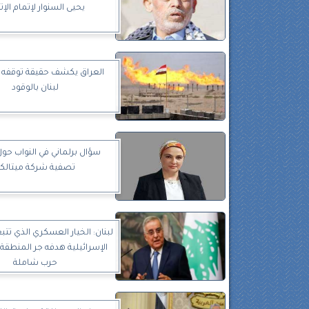
يحيى السنوار لإتمام الإت
العراق يكشف حقيقة توقفه ع
لبنان بالوقود
سؤال برلماني في النواب حو
تصفية شركة ميتالك
لبنان: الخيار العسكري الذي تتب
الإسرائيلية هدفه جر المنطقة 
حرب شاملة