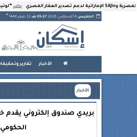
”لوتير” تحتضن ا
هـ
الخميس
6 أغسطس 2026
05:27 صـ
22 صفر 1448
الأخبار
تقارير وتحقيقا
الأخبار
بريدي صندوق إلكتروني يقدم خد
الحكومي 