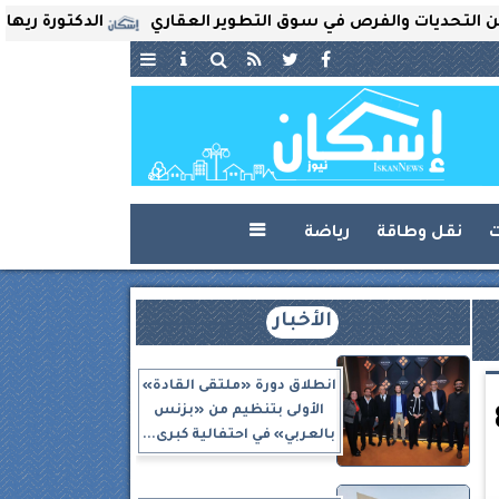
ات والفرص في سوق التطوير العقاري
الدكتورة ريهام ثروت ت
ت
نقل وطاقة
رياضة

الأخبار
انطلاق دورة «ملتقى القادة»
الأولى بتنظيم من «بزنس
بالعربي» في احتفالية كبرى...