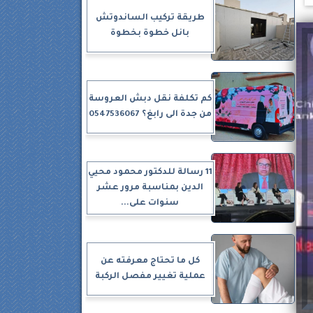
طريقة تركيب الساندوتش
بانل خطوة بخطوة
كم تكلفة نقل دبش العروسة
من جدة الى رابغ؟ 0547536067
11 رسالة للدكتور محمود محيي
الدين بمناسبة مرور عشر
سنوات على...
كل ما تحتاج معرفته عن
عملية تغيير مفصل الركبة