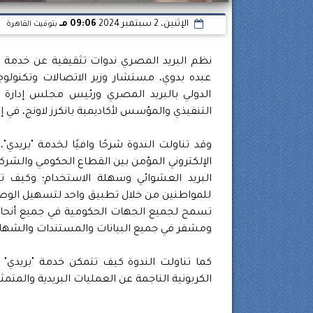
الإثنين، 2 سبتمبر 2024
09:06 مـ
بتوقيت القاهرة
نظم البريد المصري ندوات تثقيفية عن خدمة "
عبده بدوي، مستشار وزير الاتصالات وتكنولو
الدولي بالبريد المصري ورئيس مجلس إدارة اتح
التنفيذي والمؤسس لأكاديمية بانكرز لاونج، في إطار مشاركة الب
وقد تناولت الندوة شرحًا وافيًا لخدمة "بريدي"،
الإلكتروني المؤمن بين القطاع الحكومي والشر
البريد العشوائي وسهلة الاستخدام؛ وكيف تو
للمواطنين من خلال تطبيق واحد لتسهيل الوصول
تسمح لجميع الجهات الحكومية في جميع أنحا
ومشفر في جميع البيانات والمستندات والشهاد
كما تناولت الندوة كيف تتمكن خدمة "بريدي" م
الكربونية الناجمة عن العمليات البريدية والمتمثل