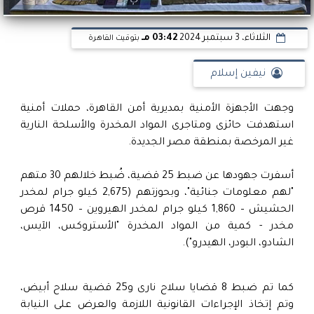
الثلاثاء، 3 سبتمبر 2024
03:42 مـ
بتوقيت القاهرة
نيفين إسلام
وجهت الأجهزة الأمنية بمديرية أمن القاهرة، حملات أمنية
استهدفت حائزى ومتاجرى المواد المخدرة والأسلحة النارية
غير المرخصة بمنطقة مصر الجديدة.
أسفرت جهودها عن ضبط 25 قضية، ضُبط خلالهم 30 متهم
"لهم معلومات جنائية"، وبحوزتهم (2,675 كيلو جرام لمخدر
الحشيش – 1,860 كيلو جرام لمخدر الهيروين – 1450 قرص
مخدر - كمية من المواد المخدرة "الأستروكس، الآيس،
الشادو، البودر، الهيدرو").
كما تم ضبط 8 قضايا سلاح نارى و25 قضية سلاح أبيض،
وتم إتخاذ الإجراءات القانونية اللازمة والعرض على النيابة