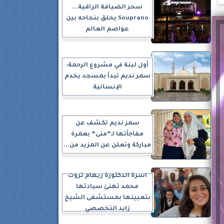
سحر الضيافة الراقية...
Souprano يحلق بنجاحه بين
عواصم العالم
أول لبنة في مشروع الرحمة:
سمر نديم تبدأ بمسجد يخدم
الإنسانية
سمر نديم تكشف عن
مفاجأتها لـ”منى” بعمرة
مباركة وتعلن عن المزيد من...
أسرة الدكتورة ريهام ثروت
محمد تهنئ سيادتها
بتعيينها بمستشفى الشيخ
زايد التخصصي