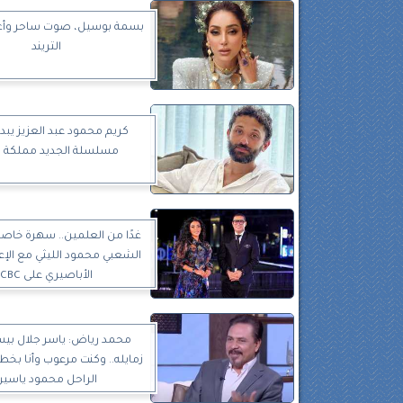
بسمة بوسيل، صوت ساحر وأغا
التريند
كريم محمود عبد العزيز يبد
مسلسلة الجديد مملكة ال
غدًا من العلمين.. سهرة خاص
الشعبي محمود الليثي مع الإع
الأباصيري على CBC
محمد رياض: ياسر جلال بيس
زمايله.. وكنت مرعوب وأنا بخطب
الراحل محمود ياسين