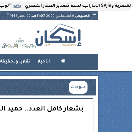
”لوتير” تحتضن ا
هـ
الخميس
6 أغسطس 2026
11:07 صـ
22 صفر 1448
الأخبار
تقارير وتحقيقا
منوعات
بشعار كامل العدد.. حميد