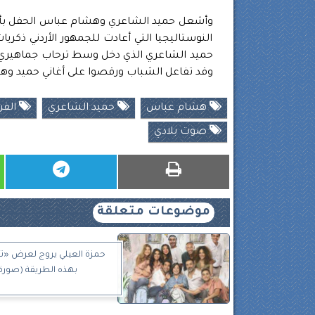
وأشعل حميد الشاعري وهشام عباس الحفل بأغني
النوستاليجيا التي أعادت للجمهور الأردني ذكريا
حميد الشاعري الذي دخل وسط ترحاب جماهيري كب
وقد تفاعل الشباب ورقصوا على أغاني حميد وه
هشام عباس
حميد الشاعري
الفن
صوت بلادي
موضوعات متعلقة
حمزة العيلي يروج لعرض «تيت
بهذه الطريقة (صورة