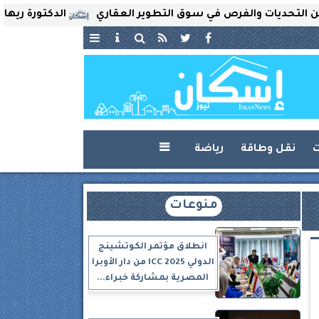
يات والفرص في سوق التطوير العقاري
الدكتورة ريهام ثروت ت
ت
نقل وطاقة
رياضة

منوعات
انطلاق مؤتمر الكوتشينج
الدولي ICC 2025 من دار الأوبرا
المصرية بمشاركة خبراء...