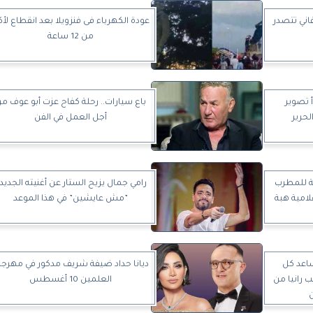
ني تتصدر
عودة الكهرباء فى فنزويلا بعد انقطاع لأك
من 12 ساعة
أ تصوير
باع سيارات.. رحلة كفاح عزت أبو عوف م
حرير
أجل العمل في الفن
ة للمطرب
رامي جمال يزيح الستار عن أغنيته الجديد
لامية هبة
”مش عايشين” في هذا الموعد
اعد كل
ديانا حداد ضيفة شريف مدكور في مهرجا
 رانيا من
العلمين 10 أغسطس