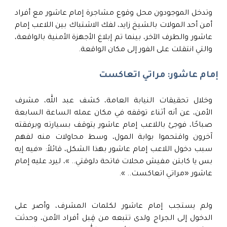
وتدخل الموجودون محل وقوع مشاجرة إمام عاشور مع أفراد
أمن أحد المولات بالشيخ زايد، لفك الاشتباك بين اللاعب إمام
عاشور والطرف الآخر، بينما تم إبلاغ الأجهزة الأمنية بالواقعة،
والتي انتقلت على الفور إلى مكان الواقعة.
إمام عاشور: مراتي اتعاكست
وخلال تحقيقات النيابة العامة، كشف عبد الله، مشرف
الأمن، عن أنه أثناء توقفه في مكان عمله الساعة السابعة
صباحًا، فوجئ باللاعب إمام عاشور يتوقف بسيارته وبرفقته
آخرون واقتحموا بوابة المول، وسط محاولات منه لفهم
سبب دخول اللاعب إمام عاشور بهذا الشكل، قائلاً: «فيه إيه
بس يا كابتن مفيش محلات فاتحة دلوقتي.. »، ليرد عليه إمام
عاشور «مراتي اتعاكست.. ».
ولم يستجب إمام عاشور لكلمات المشرف، وأصر على
الدخول إلى الجراج ولدى تتبعه من قِبل أفراد الأمن، وحدثت