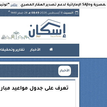
”لوتير” تحتضن الع
هـ
السبت
8 أغسطس 2026
08:49 مـ
24 صفر 1448
الأخبار
تقارير وتحقيقا
الأخبار