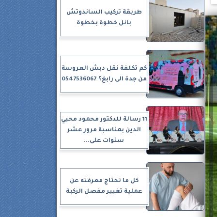
طريقة تركيب الساندوتش
بانل خطوة بخطوة
كم تكلفة نقل دبش العروسة
من جدة الى رابغ؟ 0547536067
11 رسالة للدكتور محمود محيي
الدين بمناسبة مرور عشر
سنوات على...
كل ما تحتاج معرفته عن
عملية تغيير مفصل الركبة