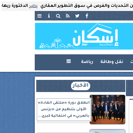
 والفرص في سوق التطوير العقاري
الدكتورة ريهام ثروت تُع
ت
نقل وطاقة
رياضة

الأخبار
انطلاق دورة «ملتقى القادة»
الأولى بتنظيم من «بزنس
بالعربي» في احتفالية كبرى...