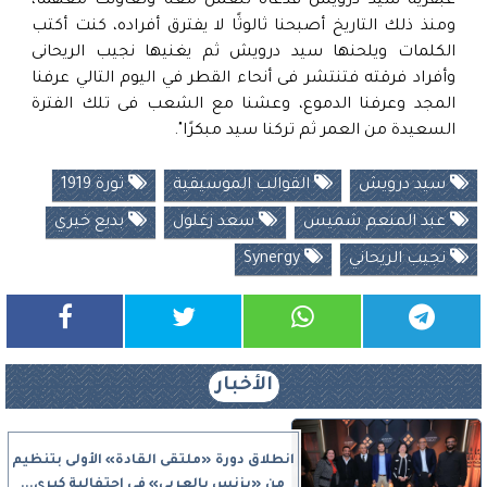
عبقرية سيد درويش فدعاه للعمل معه وتعاونت معهما،
ومنذ ذلك التاريخ أصبحنا ثالوثًا لا يفترق أفراده، كنت أكتب
الكلمات ويلحنها سيد درويش ثم يغنيها نجيب الريحانى
وأفراد فرقته فتنتشر فى أنحاء القطر في اليوم التالي عرفنا
المجد وعرفنا الدموع، وعشنا مع الشعب فى تلك الفترة
السعيدة من العمر ثم تركنا سيد مبكرًا".
سيد درويش
القوالب الموسيقية
ثورة 1919
عبد المنعم شميس
سعد زغلول
بديع خيري
نجيب الريحاني
Synergy
الأخبار
انطلاق دورة «ملتقى القادة» الأولى بتنظيم
من «بزنس بالعربي» في احتفالية كبرى...