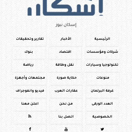
إسكان نيوز
الرئيسية
الأخبار
تقارير وتحقيقات
شركات ومؤسسات
اقتصاد
بنوك
تكنولوجيا وسيارات
نقل وطاقة
رياضة
منوعات
حكاية صورة
مجتمعات وأجهزة
غرفة البرلمان
عقارات العرب
فيديو وانفوجراف
العدد الورقى
من نحن
اعلن معنا
الخصوصية
اتصل بنا



