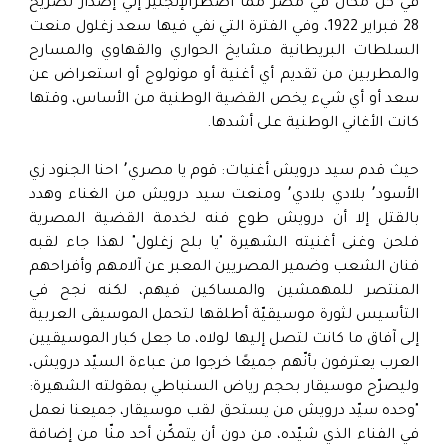
في كل مكان في مصر مما أضطرالإنجليز إلي إصدار تصريح
28 فبراير 1922، وفي الفترة التي نفي فيها سعد زغلول منعت
السلطات البريطانية مشايخ الحواري والقهاوي والمسارح
والمطربين من تقديم أي أغنية أو مونولوج أو استعراض عن
سعد أو أي شيء يخص القضية الوطنية من الأساس، وقتها
كانت الأغاني الوطنية على أشدها.
حيث قدم سيد درويش أغنيات: قوم يا مصري٬ احنا الجنود زي
الأسود٬ بلادي بلادي٬ ومنعت سيد درويش من الغناء وهدد
بالقتل إلا أن درويش طوع فنه لخدمة القضية المصرية
فلحن وغنى أغنيته الشهيرة "يا بلح زغلول" لهذا جاء لقبه
فنان الشعب وضمير المصريين المعبر عن آلامهم وأفراحهم
المنتصر للمهمشين والمساكين فيهم، لكنه نجح في
التأسيس لثورة موسيقيّة أطلقها لتحمل الموسيقى العربية
إلى آفاق ما كانت لتصل إليها لولاه، ما جعل كبار الموسيقيين
العرب يعترفون بأنّهم جميعًا خرجوا من عباءة السيّد درويش،
وليصرّح موسيقار بحجم رياض السنباطي بمقولته الشهيرة:
"وحده سيّد درويش من يستحق لقب موسيقار، جميعنا نعمل
في الفناء الذي شيّده، من دون أن يتمكّن أحد منّا من إضافة