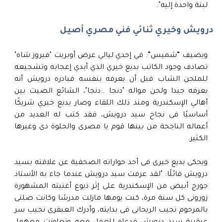
لبنة واحدة إليه".
درويش وخيري ثنائي فني مصري أصيل
ويضيف “شميس”: في إحدي ليالي عرض أوبريت "فيروز شاه"
تصادف وجود الكاتب بديع خيري الذي أبدي إعجابه وتشجيعه
للملحن الشاب قبل أن يعرفه بنفسه فبادره درويش أنه
يعرفه جيدا ولحن مواله "دنجا ..دنجا"، الشائع الصيت بين
أهالي الإسكندرية ومنذ ذلك اللقاء وصار بديع خيري شريكًا
أساسيًا فى نجاح سيد درويش، فقد كتب له العديد من
أعماله الناجحة من بينها قوم يا مصرى والحلوة دى وغيرها
الكثير.
ويحكى بديع خيرى فى أحد حواراته الصحفية عن علاقته بسيد
درويش قائلًا: "لقد عرفت سيد درويش عندما جاء به الأستاذ
جورج أبيض من الإسكندرية على إثر ذيوع أغنيته المشهورة
زورونى كل سنة مرة، كنت يومها مازلت مدرسًا وكانت صلتى
بالمرحوم نجيب الريحانى فى بدايته، وأدرك العبقرى نجيب سر