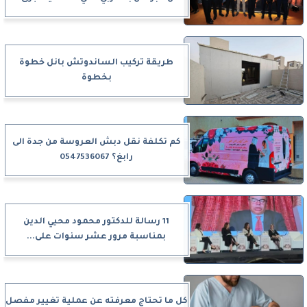
طريقة تركيب الساندوتش بانل خطوة
بخطوة
كم تكلفة نقل دبش العروسة من جدة الى
رابغ؟ 0547536067
11 رسالة للدكتور محمود محيي الدين
بمناسبة مرور عشر سنوات على...
كل ما تحتاج معرفته عن عملية تغيير مفصل