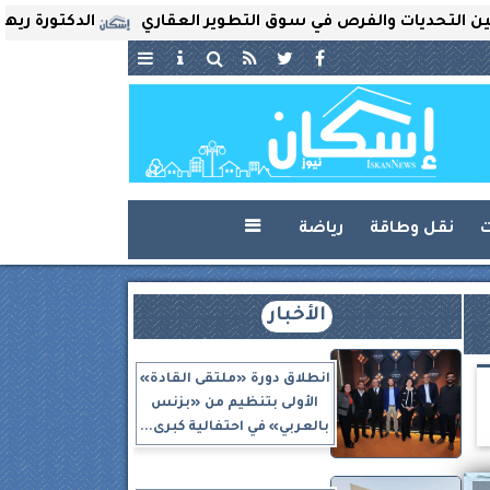
ديات والفرص في سوق التطوير العقاري
الدكتورة ريهام ثروت
ت
نقل وطاقة
رياضة

الأخبار
انطلاق دورة «ملتقى القادة»
الأولى بتنظيم من «بزنس
بالعربي» في احتفالية كبرى...