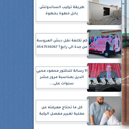
طريقة تركيب الساندوتش
بانل خطوة بخطوة
كم تكلفة نقل دبش العروسة
من جدة الى رابغ؟ 0547536067
11 رسالة للدكتور محمود محيي
الدين بمناسبة مرور عشر
سنوات على...
كل ما تحتاج معرفته عن
عملية تغيير مفصل الركبة