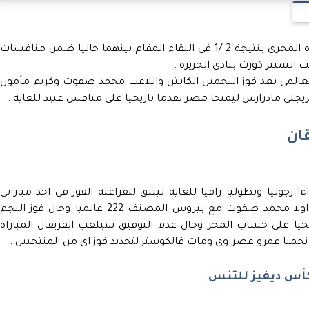
تقدم منتخبنا الوطنى للرجال للتنس على نظيره المجرى بنتيجة 2 /1 فى اللقاء المقام بينهما حاليا ضمن منافسات
 السنتر كورت بنادى الجزيرة .
لعالمى بعد فوز النجمين الكابتن واللاعب محمد صفوت وكريم مأمون
وجريجلى مادرازس ليمنحا مصر تقدما تاريخيا على منافس عتيد للغاية .
ان
جوليا وبطوليا راقيا للغاية ليتبق للفراعنة الفوز فى احد مباراتى
الفردى اللتين ستقاما اليوم ايضا حيث يلعب اولا محمد صفوت مع بيروس المصنف 222 عالميا وحال فوز النجم
ا على حساب المجر وحال عدم التوفيق سيلعب الفريقان المباراة
جمنا عمرو عصراوى ومات فالكوستز لتحديد فوز اى من المنتخبين .
كأس ديفيز للتنس