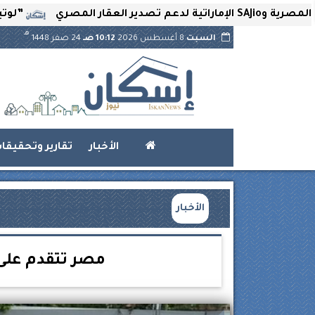
”لوتير” تحتضن
هـ
السبت
8 أغسطس 2026
10:12 صـ
24 صفر 1448
الأخبار
تقارير وتحقيقا
الأخبار
مصر تتقدم على