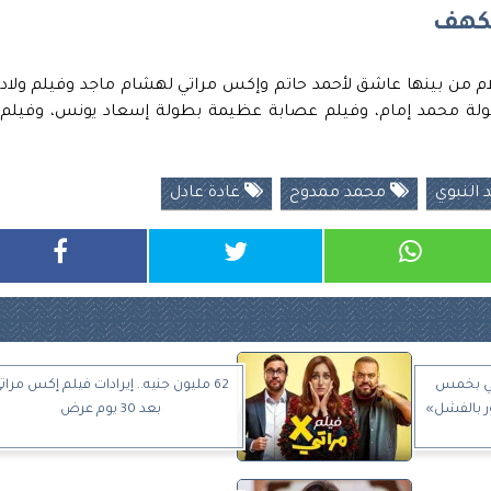
لكهف
م من بينها عاشق لأحمد حاتم وإكس مراتي لهشام ماجد وفيلم ولاد
بطولة محمد إمام، وفيلم عصابة عظيمة بطولة إسعاد يونس، وفيلم
 النبوي
محمد ممدوح
غادة عادل
 مني بخمس
62 مليون جنيه.. إيرادات فيلم إكس مرات
ور بالفشل»
بعد 30 يوم عرض