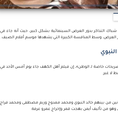
 شباك التذاكر بدور العرض السينمائية بشكل كبير، حيث أنه جاء في
 بدور العرض، وسط المنافسة الكبيرة التي يشهدها موسم أفلام الصيف.
النبوي
صريحات خاصة لـ الوطن»، إن فيلم أهل الكهف جاء يوم أمس الأحد في
انين من بينهم خالد النبوي ومحمد ممدوح وريم مصطفى ومحمد فراج
ن وهو من تأليف أيمن بهجت قمر وإخراج عمرو عرفة.