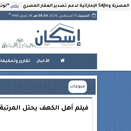
”لوتير” تحتضن 
هـ
السبت
8 أغسطس 2026
05:34 صـ
24 صفر 1448
الأخبار
تقارير وتحقيقا
منوعات