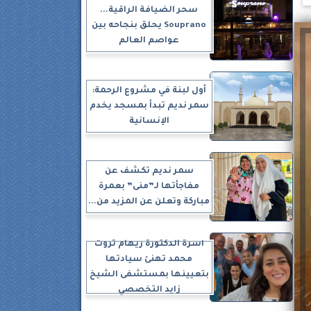
سحر الضيافة الراقية...
Souprano يحلق بنجاحه بين
عواصم العالم
أول لبنة في مشروع الرحمة:
سمر نديم تبدأ بمسجد يخدم
الإنسانية
سمر نديم تكشف عن
مفاجأتها لـ”منى” بعمرة
مباركة وتعلن عن المزيد من...
أسرة الدكتورة ريهام ثروت
محمد تهنئ سيادتها
بتعيينها بمستشفى الشيخ
زايد التخصصي